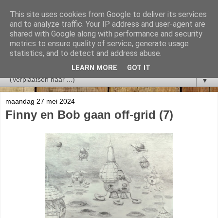
This site uses cookies from Google to deliver its services
and to analyze traffic. Your IP address and user-agent are
shared with Google along with performance and security
metrics to ensure quality of service, generate usage
statistics, and to detect and address abuse.
LEARN MORE
GOT IT
▼
maandag 27 mei 2024
Finny en Bob gaan off-grid (7)