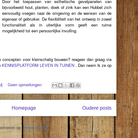
Door het toepassen van esthetische gevelpanelen van
bijvoorbeeld hout, planten, doek of zink kan een Hubbel zich
eenvoudig voegen naar de omgeving en de wensen van de
eigenaar of gebruiker. De flexibiliteit van het ontwerp in zowel
functionaliteit als in uiterlijke vorm geeft een ruime
mogelijkheid tot een persoonlijke invulling.
e concepten voor kleinschalig bouwen? reageer dan graag via
p
KENNISPLATFORM LEVEN IN TUINEN
. Dan neem ik ze op
54
Geen opmerkingen:
Homepage
Oudere posts
bonneren op:
Posts (Atom)