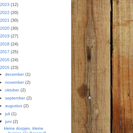
2023
(12)
2022
(20)
2021
(30)
2020
(30)
2019
(27)
2018
(24)
2017
(25)
2016
(24)
2015
(23)
►
december
(1)
►
november
(2)
►
oktober
(2)
►
september
(2)
►
augustus
(2)
►
juli
(1)
▼
juni
(2)
kleine dorpjes, kleine