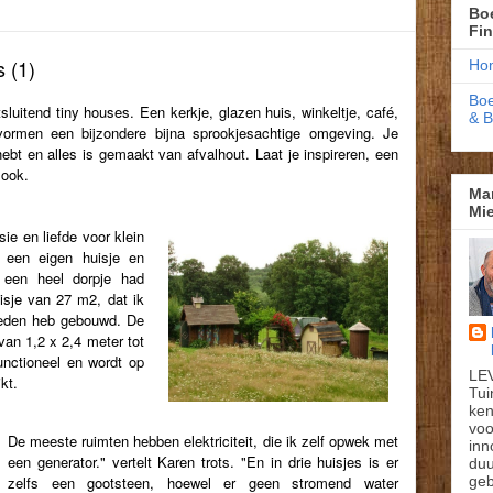
Boe
Fi
s (1)
Ho
Boe
itsluitend tiny houses. Een kerkje, glazen huis, winkeltje, café,
& 
 vormen een bijzondere bijna sprookjesachtige omgeving. Je
hebt en alles is gemaakt van afvalhout. Laat je inspireren, een
 ook.
Ma
Mie
ie en liefde voor klein
 een eigen huisje en
 een heel dorpje had
isje van 27 m2, dat ik
leden heb gebouwd. De
van 1,2 x 2,4 meter tot
unctioneel en wordt op
LE
ikt.
Tui
ken
voo
De meeste ruimten hebben elektriciteit, die ik zelf opwek met
inn
een generator." vertelt Karen trots. "En in drie huisjes is er
du
geb
zelfs een gootsteen, hoewel er geen stromend water