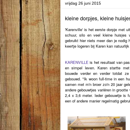
vrijdag 26 juni 2015
kleine dorpjes, kleine huisje
'Karenville' is het eerste dorpje met u
schuur, silo en veel kleine huisjes
gebruikt hier niets meer dan je nodig 
keertje logeren bij Karen kan natuurlijk
KARENVILLE
is het resultaat van pass
en simpel leven. Karen startte met
bouwde verder en verder totdat ze
gebouwd. "Ik woon full-time in een hu
samen met m'n broer zo'n 20 jaar ge
andere gebouwtjes variëren in grootte 
2,4 x 3,6 meter. Ieder gebouwtje is f
een of andere manier regelmatig gebru