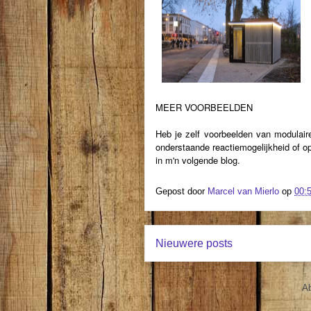
MEER VOORBEELDEN
Heb je zelf voorbeelden van modulair
onderstaande reactiemogelijkheid of o
in m'n volgende blog.
Gepost door
Marcel van Mierlo
op
00:
Nieuwere posts
A