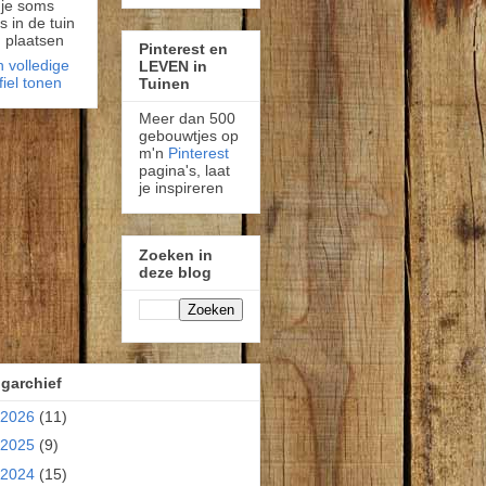
 je soms
fs in de tuin
 plaatsen
Pinterest en
n volledige
LEVEN in
fiel tonen
Tuinen
Meer dan 500
gebouwtjes op
m'n
Pinterest
pagina's, laat
je inspireren
Zoeken in
deze blog
garchief
2026
(11)
2025
(9)
2024
(15)