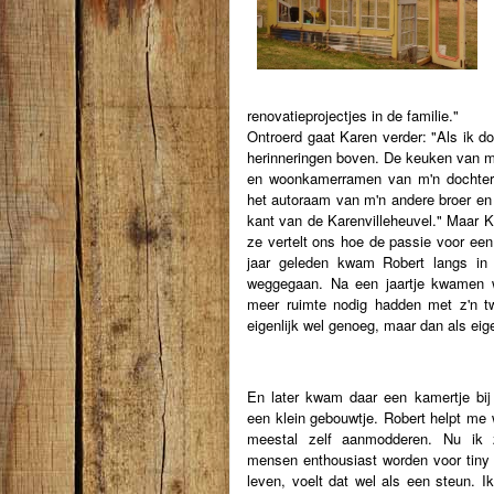
renovatieprojectjes in de familie."
Ontroerd gaat Karen verder: "Als ik do
herinneringen boven. De keuken van 
en woonkamerramen van m'n dochter,
het autoraam van m'n andere broer en
kant van de Karenvilleheuvel." Maar Ka
ze vertelt ons hoe de passie voor een
jaar geleden kwam Robert langs in 
weggegaan. Na een jaartje kwamen w
meer ruimte nodig hadden met z'n t
eigenlijk wel genoeg, maar dan als ei
En later kwam daar een kamertje bij
een klein gebouwtje. Robert helpt me
meestal zelf aanmodderen. Nu ik 
mensen enthousiast worden voor tiny
leven, voelt dat wel als een steun. I