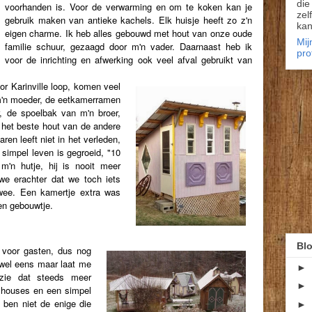
die
voorhanden is. Voor de verwarming en om te koken kan je
zel
gebruik maken van antieke kachels. Elk huisje heeft zo z'n
kan
eigen charme. Ik heb alles gebouwd met hout van onze oude
Mij
familie schuur, gezaagd door m'n vader. Daarnaast heb ik
pro
voor de inrichting en afwerking ook veel afval gebruikt van
or Karinville loop, komen veel
m'n moeder, de eetkamerramen
 de spoelbak van m'n broer,
 het beste hout van de andere
ren leeft niet in het verleden,
 simpel leven is gegroeid, "10
m'n hutje, hij is nooit meer
e erachter dat we toch iets
wee. Een kamertje extra was
gen gebouwtje.
Blo
 voor gasten, dus nog
 wel eens maar laat me
►
zie dat steeds meer
►
 houses en een simpel
k ben niet de enige die
►