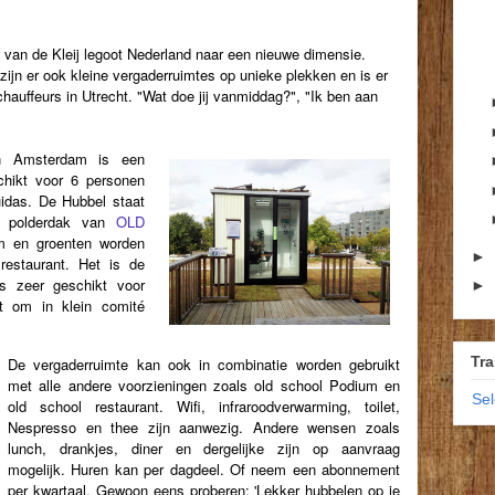
s van de Kleij legoot Nederland naar een nieuwe dimensie.
 zijn er ook kleine vergaderruimtes op unieke plekken en is er
auffeurs in Utrecht. "Wat doe jij vanmiddag?", "Ik ben aan
in Amsterdam is een
chikt voor 6 personen
uidas. De Hubbel staat
e polderdak van
OLD
m en groenten worden
►
restaurant. Het is de
s zeer geschikt voor
►
ist om in klein comité
Tra
De vergaderruimte kan ook in combinatie worden gebruikt
met alle andere voorzieningen zoals old school Podium en
Se
old school restaurant. Wifi, infraroodverwarming, toilet,
Nespresso en thee zijn aanwezig. Andere wensen zoals
lunch, drankjes, diner en dergelijke zijn op aanvraag
mogelijk. Huren kan per dagdeel. Of neem een abonnement
per kwartaal. Gewoon eens proberen: 'Lekker hubbelen op je