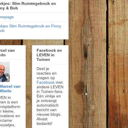
kjes: Slim Ruimtegebruik en
nny & Bob
mepage
kjes Slim Ruimtegebruik en Finny
Bob
rcel van
Facebook en
rlo
LEVEN in
Tuinen
Deel je
reacties en
vragen op
Facebook
met
Marcel van
andere LEVEN
Mierlo
in Tuinen-fans.
Eén vinkje en
VEN in
je ontvangt
nen is een
automatisch
nisplatform
bericht van
r kleine,
nieuwe blogs.
ovatieve en
Alvast
urzame
bedankt!
ouwtjes,