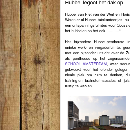
Hubbel legoot het dak op
Hubbel van Piet van der Werf en Flori
Waren er al Hubbel tuinkantoortjes, nu
een ontspanningsruimtes voor Qbuzz-ch
het hubbelen op het dak ..........."
Het bijzondere Hubbel-penthouse 
unieke werk- en vergaderruimte, ges
met een bijzonder uitzicht over de Z
als penthouse op het zogenaamd
SCHOOL AMSTERDAM
, waar sedu
gekweekt voor het eronder gelegen 
ideale plek om ruim te denken, du
training-en brainstormsessies of ju
rustig te werken.