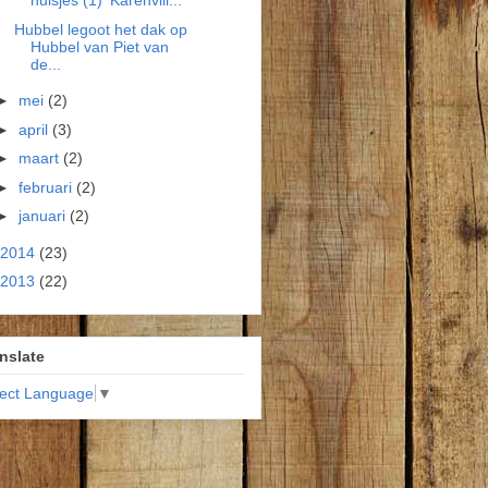
huisjes (1) 'Karenvill...
Hubbel legoot het dak op
Hubbel van Piet van
de...
►
mei
(2)
►
april
(3)
►
maart
(2)
►
februari
(2)
►
januari
(2)
2014
(23)
2013
(22)
nslate
lect Language
▼