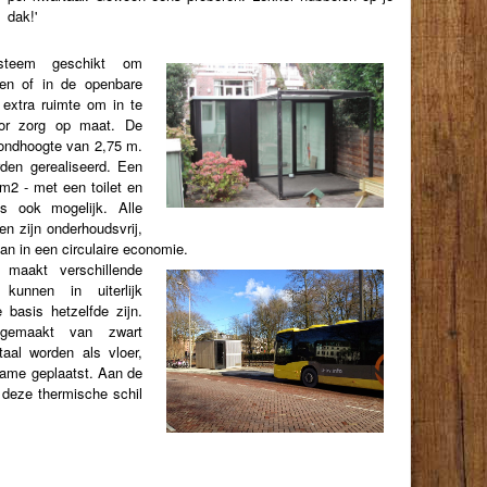
dak!'
teem geschikt om
tsen of in de openbare
 extra ruimte om in te
oor zorg op maat. De
fondhoogte van 2,75 m.
den gerealiseerd. Een
m2 - met een toilet en
s ook mogelijk. Alle
n zijn onderhoudsvrij,
an in een circulaire economie.
maakt verschillende
 kunnen in uiterlijk
e basis hetzelfde zijn.
n gemaakt van zwart
taal worden als vloer,
rame geplaatst. Aan de
 deze thermische schil