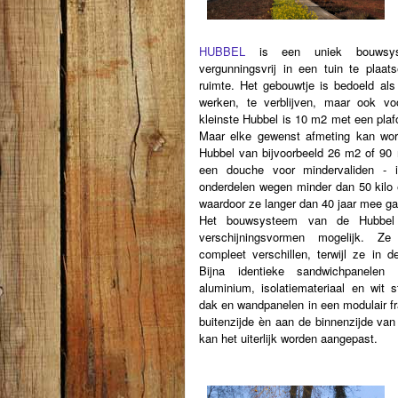
HUBBEL
is een uniek bouwsys
vergunningsvrij in een tuin te plaa
ruimte. Het gebouwtje is bedoeld als
werken, te verblijven, maar ook v
kleinste Hubbel is 10 m2 met een pla
Maar elke gewenst afmeting kan wor
Hubbel van bijvoorbeeld 26 m2 of 90 
een douche voor mindervaliden - i
onderdelen wegen minder dan 50 kilo e
waardoor ze langer dan 40 jaar mee ga
Het bouwsysteem van de Hubbel 
verschijningsvormen mogelijk. Ze
compleet verschillen, terwijl ze in d
Bijna identieke sandwichpanele
aluminium, isolatiemateriaal en wit s
dak en wandpanelen in een modulair f
buitenzijde èn aan de binnenzijde van
kan het uiterlijk worden aangepast.