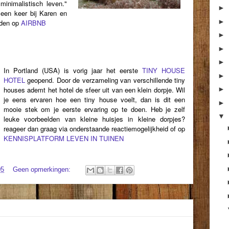
minimalistisch leven."
►
 een keer bij Karen en
►
nden op
AIRBNB
►
►
►
In Portland (USA) is vorig jaar het eerste
TINY HOUSE
►
HOTEL
geopend. Door de verzameling van verschillende tiny
houses ademt het hotel de sfeer uit van een klein dorpje. Wil
►
je eens ervaren hoe een tiny house voelt, dan is dit een
►
mooie stek om je eerste ervaring op te doen. Heb je zelf
▼
leuke voorbeelden van kleine huisjes in kleine dorpjes?
reageer dan graag via onderstaande reactiemogelijkheid of op
KENNISPLATFORM LEVEN IN TUINEN
05
Geen opmerkingen: