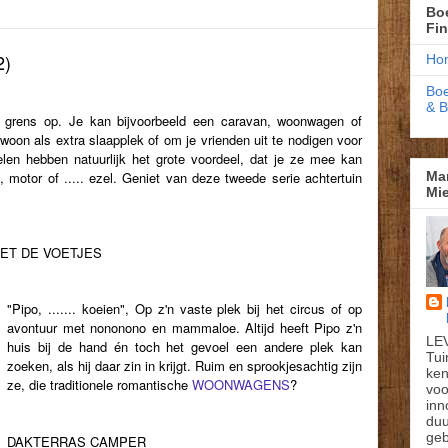
Boe
Fi
2)
Ho
Boe
& 
 grens op. Je kan bijvoorbeeld een caravan, woonwagen of
woon als extra slaapplek of om je vrienden uit te nodigen voor
elen hebben natuurlijk het grote voordeel, dat je ze mee kan
Ma
, motor of ..... ezel. Geniet van deze tweede serie achtertuin
Mie
 MET DE VOETJES
"Pipo, ....... koeien", Op z'n vaste plek bij het circus of op
avontuur met nononono en mammaloe. Altijd heeft Pipo z'n
LE
huis bij de hand én toch het gevoel een andere plek kan
Tui
zoeken, al
s hij daar zin in krijgt. Ruim en sprookjesachtig zijn
ken
ze, die traditionele romantische
WOONWAGENS
?
voo
inn
du
geb
DAKTERRAS CAMPER