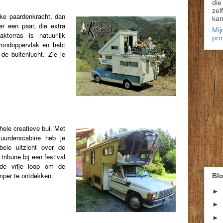
die
zel
jke paardenkracht, dan
kan
r een paar, die extra
Mij
terras is natuurlijk
pro
grondoppervlak en hebt
de buitenlucht. Zie je
ele creatieve bui. Met
uurderscabine heb je
ele uitzicht over de
ribune bij een festival
e de vrije loop om de
per te ontdekken.
Blo
►
►
►