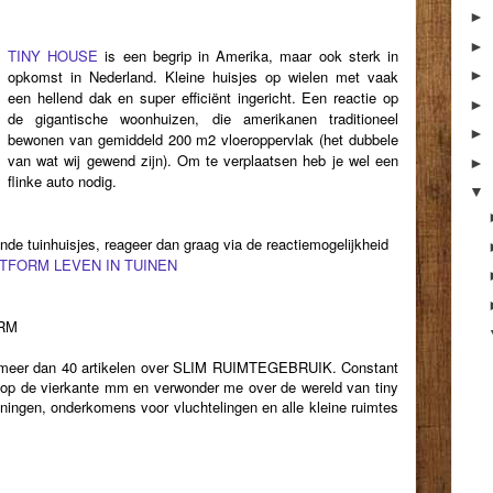
►
►
TINY HOUSE
is een begrip in Amerika, maar ook sterk in
opkomst in Nederland. Kleine huisjes op wielen met vaak
►
een hellend dak en super efficiënt ingericht. Een reactie op
►
de gigantische woonhuizen, die amerikanen traditioneel
►
bewonen van gemiddeld 200 m2 vloeroppervlak (het dubbele
van wat wij gewend zijn). Om te verplaatsen heb je wel een
►
flinke auto nodig.
▼
ende tuinhuisjes, reageer dan graag via de reactiemogelijkheid
TFORM LEVEN IN TUINEN
RM
k meer dan 40 artikelen over SLIM RUIMTEGEBRUIK. Constant
s op de vierkante mm en verwonder me over de wereld van tiny
ningen, onderkomens voor vluchtelingen en alle kleine ruimtes