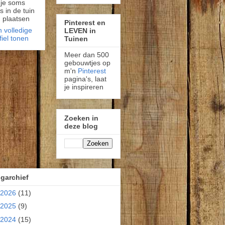
 je soms
fs in de tuin
 plaatsen
Pinterest en
n volledige
LEVEN in
fiel tonen
Tuinen
Meer dan 500
gebouwtjes op
m'n
Pinterest
pagina's, laat
je inspireren
Zoeken in
deze blog
garchief
2026
(11)
2025
(9)
2024
(15)