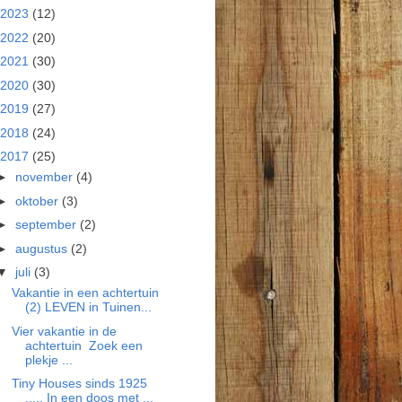
2023
(12)
2022
(20)
2021
(30)
2020
(30)
2019
(27)
2018
(24)
2017
(25)
►
november
(4)
►
oktober
(3)
►
september
(2)
►
augustus
(2)
▼
juli
(3)
Vakantie in een achtertuin
(2) LEVEN in Tuinen...
Vier vakantie in de
achtertuin Zoek een
plekje ...
Tiny Houses sinds 1925
..... In een doos met ...