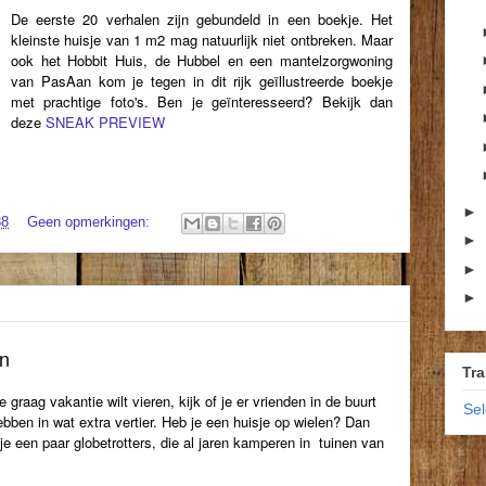
De eerste 20 verhalen zijn gebundeld in een boekje. Het
kleinste huisje van 1 m2 mag natuurlijk niet ontbreken. Maar
ook het Hobbit Huis, de Hubbel en een mantelzorgwoning
van PasAan kom je tegen in dit rijk geïllustreerde boekje
met prachtige foto's. Ben je geïnteresseerd? Bekijk dan
deze
SNEAK PREVIEW
►
38
Geen opmerkingen:
►
►
►
in
Tra
graag vakantie wilt vieren, kijk of je er vrienden in de buurt
Se
ebben in wat extra vertier. Heb je een huisje op wielen? Dan
je een paar globetrotters, die al jaren kamperen in tuinen van