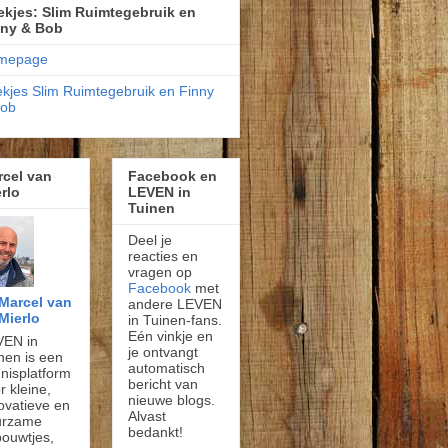
kjes: Slim Ruimtegebruik en
nny & Bob
mepage
kjes Slim Ruimtegebruik en Finny
Bob
rcel van
Facebook en
rlo
LEVEN in
Tuinen
Deel je
reacties en
vragen op
Facebook
met
Marcel van
andere LEVEN
Mierlo
in Tuinen-fans.
Eén vinkje en
VEN in
je ontvangt
nen is een
automatisch
nisplatform
bericht van
r kleine,
nieuwe blogs.
ovatieve en
Alvast
urzame
bedankt!
ouwtjes,