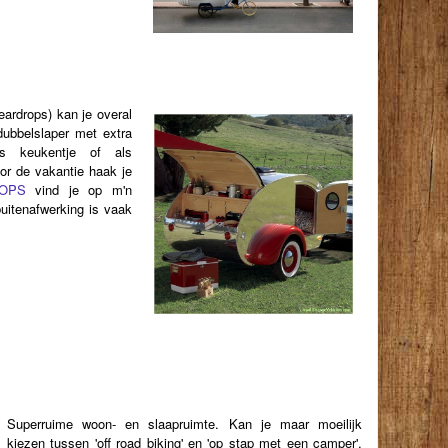
eardrops) kan je overal
dubbelslaper met extra
ls keukentje of als
oor de vakantie haak je
OPS
vind je o
p m'n
uitenafwerking is vaak
Superruime woon- en slaapruimte. Kan je maar moeilijk
kiezen tussen 'off road biking' en 'op stap met een camper',