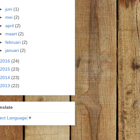
►
juni
(1)
►
mei
(2)
►
april
(2)
►
maart
(2)
►
februari
(2)
►
januari
(2)
2016
(24)
2015
(23)
2014
(23)
2013
(22)
nslate
lect Language
▼