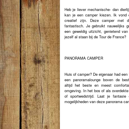
Heb je liever mechanische- dan dierli
kan je een camper kiezen. Ik vond e
creatief zijn. Deze camper met dak
fantastisch. Je gebruikt nauwelijks 
een geweldig uitzicht, genietend van 
jezelf al staan bij de Tour de France?
PANORAMA CAMPER
Huis of camper? De eigenaar had een h
een panoramalounge boven de best
altijd het be
ste en meest comfortab
omgeving. In het bos of als overdekte t
of sportwedstrijd. Laat je fantasi
mogelijkheden van deze panorama cam