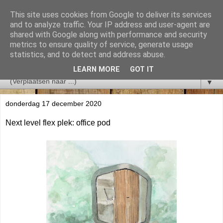
This site uses cookies from Google to deliver its services
and to analyze traffic. Your IP address and user-agent are
shared with Google along with performance and security
metrics to ensure quality of service, generate usage
statistics, and to detect and address abuse.
LEARN MORE
GOT IT
▼
donderdag 17 december 2020
Next level flex plek: office pod