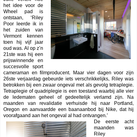
het idee voor de
Wheel pad is
ontstaan, ‘Riley
Poor leerde ik in
het zuiden van
Vermont kennen
toen hij vijf jaar
oud was. Al op z’n
21ste was hij een
prijswinnende en
succesvolle sport
cameraman en filmproducent. Maar vier dagen voor zijn
26ste verjaardag gebeurde iets verschrikkelijks, Riley was
betrokken bij een zwaar ongeval met als gevolg tetraplegie.
Tetraplegie of quadriplegie is een toestand waarbij alle vier
de ledematen geheel of gedeeltelijk verlamd zijn. Na
maanden van revalidatie verhuisde hij naar Portland,
Oregon en aanvaardde een baanaanbod bij Nike, dat hij
voorafgaand aan het ongeval al had ontvangen.’
De eerste acht
maanden was
Riley