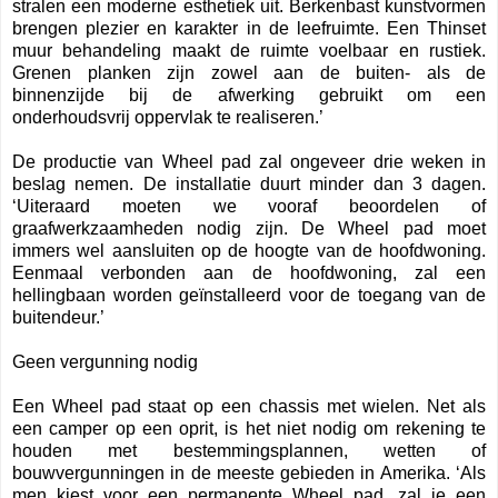
stralen een moderne esthetiek uit. Berkenbast kunstvormen
brengen plezier en karakter in de leefruimte. Een Thinset
muur behandeling maakt de ruimte voelbaar en rustiek.
Grenen planken zijn zowel aan de buiten- als de
binnenzijde bij de afwerking gebruikt om een
onderhoudsvrij oppervlak te realiseren.’
De productie van Wheel pad zal ongeveer drie weken in
beslag nemen. De installatie duurt minder dan 3 dagen.
‘Uiteraard moeten we vooraf beoordelen of
graafwerkzaamheden nodig zijn. De Wheel pad moet
immers wel aansluiten op de hoogte van de hoofdwoning.
Eenmaal verbonden aan de hoofdwoning, zal een
hellingbaan worden geïnstalleerd voor de toegang van de
buitendeur.’
Geen vergunning nodig
Een Wheel pad staat op een chassis met wielen. Net als
een camper op een oprit, is het niet nodig om rekening te
houden met bestemmingsplannen, wetten of
bouwvergunningen in de meeste gebieden in Amerika. ‘Als
men kiest voor een permanente Wheel pad, zal je een