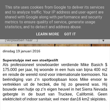
This site uses cookies from Google to deliver its services
and to analyze traffic. Your IP address and user-agent are
shared with Google along with performance and security
metrics to ensure quality of service, generate usage
statistics, and to detect and address abuse.
LEARN MORE
GOT IT
▼
dinsdag 19 januari 2016
Superstulpje met een stoeltjeslift
Als professioneel snowboarder verdiende Mike Basich $
175.000 per jaar, hij woonde in een huis van bijna 400 m2
en reisde de wereld rond voor internationale toernooien. Na
beëindiging van z’n sportloopbaan koos Mike ervoor te
vertrekken uit de hectiek, die hij zo gewend was. Hij
bouwde een hutje op z’n eigen heuvel in het Sierra Nevada
gebergte in de buurt van Truckee, Californië. Geen
elektriciteit of indoor sanitair, wel meer dan16 km2 skipistes.