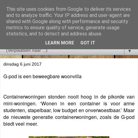
This site uses cookies from Google to deliver its services
and to analyze traffic. Your IP address and user-agent are
shared with Google along with performance and security
metrics to ensure quality of service, generate usage
statistics, and to detect and address abuse.
LEARN MORE
GOT IT
▼
dinsdag 6 juni 2017
G-pod is een beweegbare woonvilla
Containerwoningen stonden nooit hoog in de pikorde van
mini-woningen. ‘Wonen in een container is voor arme
studenten, stapelbaar, low budget en onverwoestbaar.’ Maar
de nieuwste generatie containerwoningen, zoals de G-pod
biedt veel meer.