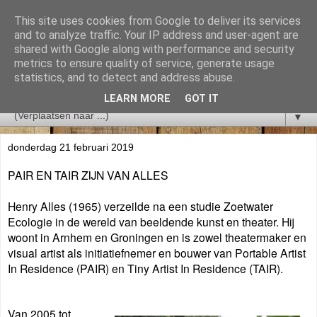
This site uses cookies from Google to deliver its services
and to analyze traffic. Your IP address and user-agent are
shared with Google along with performance and security
metrics to ensure quality of service, generate usage
statistics, and to detect and address abuse.
LEARN MORE
GOT IT
▼
donderdag 21 februari 2019
PAIR EN TAIR ZIJN VAN ALLES
Henry Alles (1965) verzeilde na een studie Zoetwater
Ecologie in de wereld van beeldende kunst en theater. Hij
woont in Arnhem en Groningen en is zowel theatermaker en
visual artist als initiatiefnemer en bouwer van Portable Artist
In Residence (PAIR) en Tiny Artist In Residence (TAIR).
Van 2005 tot