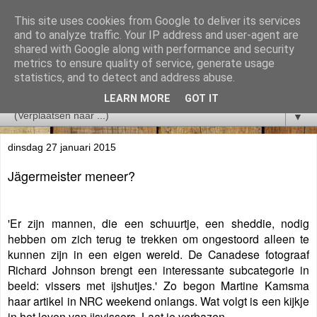
This site uses cookies from Google to deliver its services
and to analyze traffic. Your IP address and user-agent are
shared with Google along with performance and security
metrics to ensure quality of service, generate usage
statistics, and to detect and address abuse.
LEARN MORE
GOT IT
▼
dinsdag 27 januari 2015
Jägermeister meneer?
'Er zijn mannen, die een schuurtje, een sheddie, nodig
hebben om zich terug te trekken om ongestoord alleen te
kunnen zijn in een eigen wereld. De Canadese fotograaf
Richard Johnson brengt een interessante subcategorie in
beeld: vissers met ijshutjes.' Zo begon Martine Kamsma
haar artikel in NRC weekend onlangs. Wat volgt is een kijkje
in het leven van ijsvissers. Laat je verbazen.