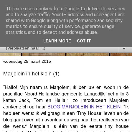
This site uses cookies from Google to deliver its services
and to analyze traffic. Your IP address and user-agent are
shared with Google along with performance and security
metrics to ensure quality of service, generate usage
statistics, and to detect and address abuse.
LEARN MORE
GOT IT
▼
woensdag 25 maart 2015
Marjolein in het klein (1)
Hallo! Mijn naam is Marjolein, ik ben 39 en woon in de
"
prachtige Noord-Hollandse gemeente Langedijk met mijn 3
katten Jack, Tom en Hella.", zo introduceert Marjolein
Jonker zich op haar
BLOG MARJOLEIN IN HET KLEIN
. "Ik
heb een wens: ik wil graag in een 'Tiny House' leven en de
blog gaat over mijn avontuur op weg naar het realiseren van
die wens." Marjolein is één van de eerste tiny house