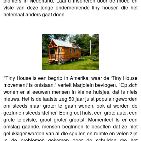
pioniers in Nederland. Laat u inspireren door de moed en
visie van deze jonge ondernemende tiny houser, die het
helemaal anders gaat doen.
"Tiny House is een begrip in Amerika, waar de 'Tiny House
movement' is ontstaan." vertelt Marjolein bevlogen. "Op zich
wonen er al eeuwen mensen in kleine huisjes, dat is niets
nieuws. Het is de laatste zeg 50 jaar juist populair geworden
om steeds maar groter te gaan wonen, ook al worden de
gezinnen steeds kleiner. Een groot huis, een grote auto, een
grote televisie, groot groter grootst. Momenteel is er een
omslag gaande, mensen beginnen te beseffen dat ze niet
gelukkiger worden van al die spullen en ruimte en velen zijn
in de problemen gekomen door de schulden die het