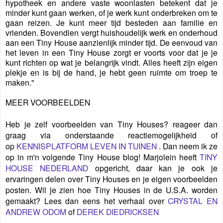
hypotheek en andere vaste woonlasten betekent dat je
minder kunt gaan werken, of je werk kunt onderbreken om te
gaan reizen. Je kunt meer tijd besteden aan familie en
vrienden. Bovendien vergt huishoudelijk werk en onderhoud
aan een Tiny House aanzienlijk minder tijd. De eenvoud van
het leven in een Tiny House zorgt er voorts voor dat je je
kunt richten op wat je belangrijk vindt. Alles heeft zijn eigen
plekje en is bij de hand, je hebt geen ruimte om troep te
maken."
MEER VOORBEELDEN
Heb je zelf voorbeelden van Tiny Houses? reageer dan
graag via onderstaande reactiemogelijkheid of
op
KENNISPLATFORM LEVEN IN TUINEN
. Dan neem ik ze
op in m'n volgende Tiny House blog!
Marjolein heeft
TINY
HOUSE NEDERLAND
opgericht, daar kan je ook je
ervaringen delen over Tiny Houses en je eigen voorbeelden
posten. Wil je zien hoe Tiny Houses in de U.S.A. worden
gemaakt? Lees dan eens het verhaal over
CRYSTAL EN
ANDREW ODOM
of
DEREK DIEDRICKSEN