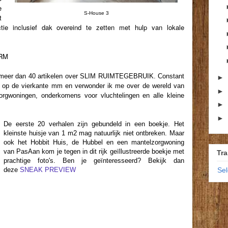
e
S-House 3
t
ie inclusief dak overeind te zetten met hulp van lokale
RM
k meer dan 40 artikelen over SLIM RUIMTEGEBRUIK. Constant
►
es op de vierkante mm en verwonder ik me over de wereld van
►
zorgwoningen, onderkomens voor vluchtelingen en alle kleine
►
►
De eerste 20 verhalen zijn gebundeld in een boekje. Het
kleinste huisje van 1 m2 mag natuurlijk niet ontbreken. Maar
ook het Hobbit Huis, de Hubbel en een mantelzorgwoning
van PasAan kom je tegen in dit rijk geïllustreerde boekje met
Tra
prachtige foto's. Ben je geïnteresseerd? Bekijk dan
deze
SNEAK PREVIEW
Se