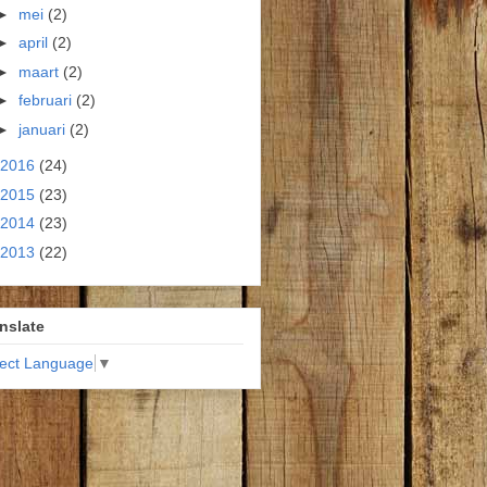
►
mei
(2)
►
april
(2)
►
maart
(2)
►
februari
(2)
►
januari
(2)
2016
(24)
2015
(23)
2014
(23)
2013
(22)
nslate
lect Language
▼