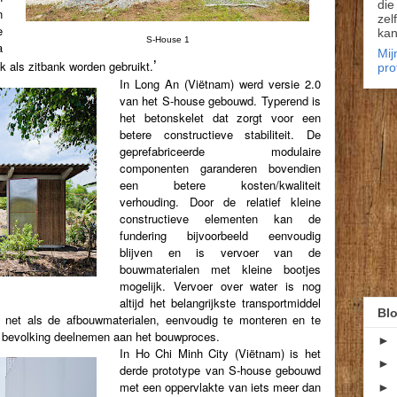
die
n
zel
e
kan
S-House 1
a
Mij
 als zitbank worden gebruikt.
’
pro
In Long An (Viëtnam) werd versie 2.0
van het S-house gebouwd. Typerend is
het betonskelet dat zorgt voor een
betere constructieve stabiliteit. De
geprefabriceerde modulaire
componenten garanderen bovendien
een betere kosten/kwaliteit
verhouding. Door de relatief kleine
constructieve elementen kan de
fundering bijvoorbeeld eenvoudig
blijven en is vervoer van de
bouwmaterialen met kleine bootjes
mogelijk. Vervoer over water is nog
altijd het belangrijkste transportmiddel
Blo
 net als de afbouwmaterialen, eenvoudig te monteren en te
e bevolking deelnemen aan het bouwproces.
►
In Ho Chi Minh City (Viëtnam) is het
►
derde prototype van S-house gebouwd
met een oppervlakte van iets meer dan
►