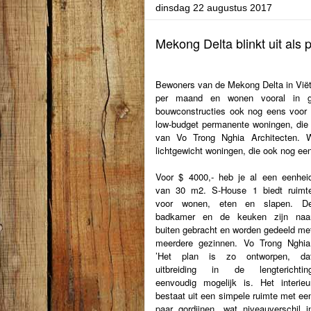
dinsdag 22 augustus 2017
Mekong Delta blinkt uit als p
Bewoners van de Mekong Delta in Vi
per maand en wonen vooral in goe
bouwconstructies ook nog eens voor 
low-budget permanente woningen, die
van Vo Trong Nghia Architecten. 
lichtgewicht woningen, die ook nog een
Voor $ 4000,- heb je al een eenhei
van 30 m2. S-House 1 biedt ruimt
voor wonen, eten en slapen. D
badkamer en de keuken zijn naa
buiten gebracht en worden gedeeld me
meerdere gezinnen. Vo Trong Nghia
’Het plan is zo ontworpen, da
uitbreiding in de lengterichtin
eenvoudig mogelijk is. Het interieu
bestaat uit een simpele ruimte met ee
paar gordijnen, wat niveauverschil i