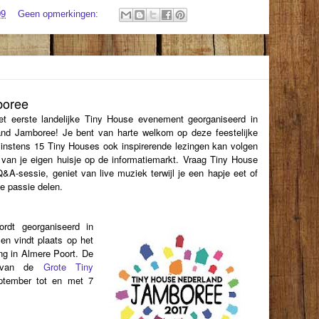
09
Geen opmerkingen:
boree
t eerste landelijke Tiny House evenement georganiseerd in
nd Jamboree! Je bent van harte welkom op deze feestelijke
minstens 15 Tiny Houses ook inspirerende lezingen kan volgen
van je eigen huisje op de informatiemarkt. Vraag Tiny House
&A-sessie, geniet van live muziek terwijl je een hapje eet of
e passie delen.
rdt georganiseerd in
n vindt plaats op het
g in Almere Poort. De
t van de
Grote Tiny
ptember tot en met 7