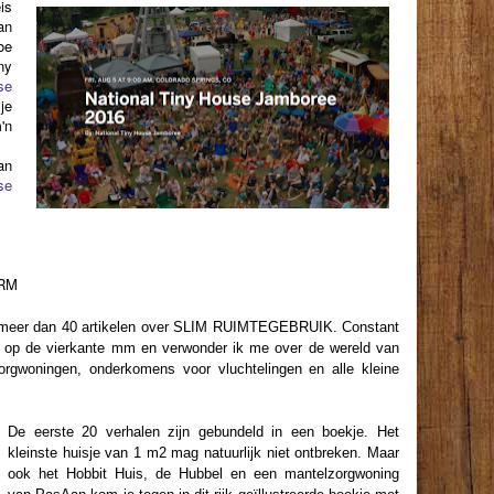
is
an
oe
ny
se
je
'n
an
se
RM
k meer dan 40 artikelen over SLIM RUIMTEGEBRUIK. Constant
es op de vierkante mm en verwonder ik me over de wereld van
zorgwoningen, onderkomens voor vluchtelingen en alle kleine
De eerste 20 verhalen zijn gebundeld in een boekje. Het
kleinste huisje van 1 m2 mag natuurlijk niet ontbreken. Maar
ook het Hobbit Huis, de Hubbel en een mantelzorgwoning