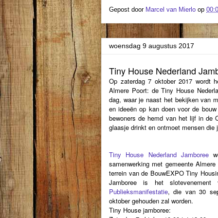
Gepost door
Marcel van Mierlo
op
00:
woensdag 9 augustus 2017
Tiny House Nederland Jam
Op zaterdag 7 oktober 2017 wordt he
Almere Poort: de Tiny House Nederla
dag, waar je naast het bekijken van 
en ideeën op kan doen voor de bouw 
bewoners de hemd van het lijf in de Q
glaasje drinkt en ontmoet mensen die j
Tiny House Nederland Jamboree
wo
samenwerking met gemeente Almere e
terrein van de BouwEXPO Tiny Housin
Jamboree is het slotevenemen
Publieksmanifestatie
, die van 30 se
oktober gehouden zal worden.
Tiny House jamboree: