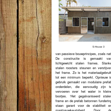
S-House 3
van passieve bouwprincipes, zoals natuu
De constructie is gemaakt va
lichtgewicht stalen frames. Slank
stalen roosters steunen en verstijve
het frame. Zo is het materiaalgebrui
tot een minimum beperkt. Opnieuw i
gebruik gemaakt van modulaire prefa
onderdelen, die eenvoudig zijn t
vervoeren over het water in klein
bootjes.
‘Het gegalvaniseerd stale
frame en de prefab betonnen funderin
staan garant voor de stabiliteit e
maatnauwkeurigheid.
Door d