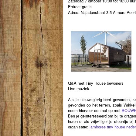
Zaterdag 7 oktober 10:00 tot 18:00 uur
Entree: gratis
Adres: Najadenstraat 3-5 Almere Poort
Q&A met Tiny House bewoners
Live muziek
Als je nieuwsgierig bent geworden, k
gevonden op het terrein, zoals Wikkel
neem hiervoor contact op met
BOUW
Ben je geïnteresseerd om bij te drage
huren of als vrijwilliger je steentje 
organisatie:
jamboree tiny house neder