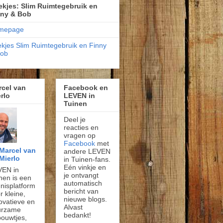
kjes: Slim Ruimtegebruik en
nny & Bob
mepage
kjes Slim Ruimtegebruik en Finny
Bob
rcel van
Facebook en
rlo
LEVEN in
Tuinen
Deel je
reacties en
vragen op
Facebook
met
Marcel van
andere LEVEN
Mierlo
in Tuinen-fans.
Eén vinkje en
VEN in
je ontvangt
nen is een
automatisch
nisplatform
bericht van
r kleine,
nieuwe blogs.
ovatieve en
Alvast
urzame
bedankt!
ouwtjes,