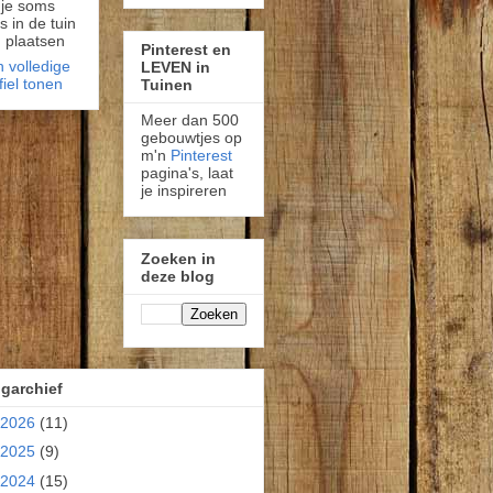
 je soms
fs in de tuin
 plaatsen
Pinterest en
n volledige
LEVEN in
fiel tonen
Tuinen
Meer dan 500
gebouwtjes op
m'n
Pinterest
pagina's, laat
je inspireren
Zoeken in
deze blog
garchief
2026
(11)
2025
(9)
2024
(15)