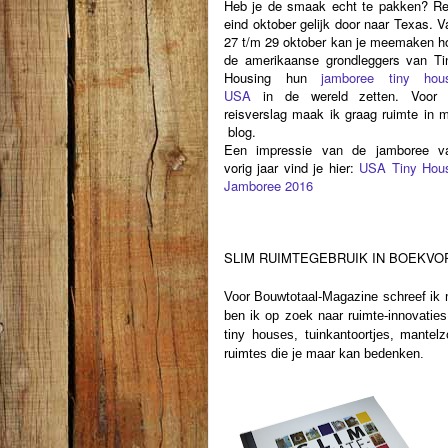
Heb je de smaak echt te pakken? Re
eind oktober gelijk door naar Texas. V
27 t/m 29 oktober kan je meemaken h
de amerikaanse grondleggers van Ti
Housing hun
jamboree tiny hou
USA
in de wereld zetten. Voor 
reisverslag maak ik graag ruimte in m
blog.
Een impressie van de jamboree v
vorig jaar vind je hier:
USA Tiny Hou
Jamboree 2016
SLIM RUIMTEGEBRUIK IN BOEKVO
Voor Bouwtotaal-Magazine schreef i
ben ik op zoek naar ruimte-innovati
tiny houses, tuinkantoortjes, mantel
ruimtes die je maar kan bedenken.