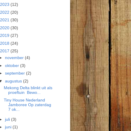
2023
(12)
2022
(20)
2021
(30)
2020
(30)
2019
(27)
2018
(24)
2017
(25)
►
november
(4)
►
oktober
(3)
►
september
(2)
▼
augustus
(2)
Mekong Delta blinkt uit als
proeftuin Bewo...
Tiny House Nederland
Jamboree Op zaterdag
7 ok...
►
juli
(3)
►
juni
(1)