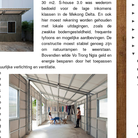
30 m2. S-house 3.0 was wederom
►
bedoeld voor de lage inkomens
►
klassen in de Mekong Delta. En ook
hier moest rekening worden gehouden
►
met lokale uitdagingen, zoals de
►
zwakke bodemgesteldheid, frequente
tyfoons en mogelijke aardbevingen. De
►
constructie moest stabiel genoeg zijn
►
om natuurrampen te weerstaan.
▼
Bovendien wilde Vo Trong Ngia geld en
energie besparen door het toepassen
rlijke verlichting en ventilatie.
n
e
n
k
s
b
e
e
n
g
n
e