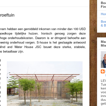
Boe
Fi
roeftuin
Ho
Boe
& 
ëtnam hebben een gemiddeld inkomen van minder dan 100 USD
dkope tijdelijke huizen. Ironisch genoeg zorgen deze
hoge onderhoudskosten. Daarom is er dringend behoefte aan
Ma
 weinig onderhoud vergen. S-house is het geslaagde antwoord
Mie
Wind and Water House JSC bouwt deze sterke, stabiele,
s betaalbaar zijn.
d
e
e
r
t
LE
:
Tui
t
ken
g
voo
inn
r
du
n
geb
n