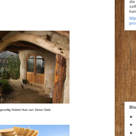
die
zel
kan
Mij
pro
Blo
gezellig Hobbit Huis van Simon Dale
►
►
►