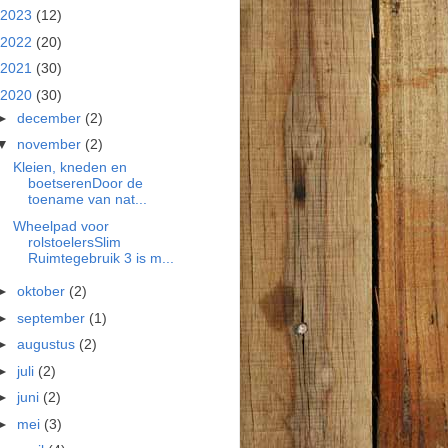
2023
(12)
2022
(20)
2021
(30)
2020
(30)
►
december
(2)
▼
november
(2)
Kleien, kneden en
boetserenDoor de
toename van nat...
Wheelpad voor
rolstoelersSlim
Ruimtegebruik 3 is m...
►
oktober
(2)
►
september
(1)
►
augustus
(2)
►
juli
(2)
►
juni
(2)
►
mei
(3)