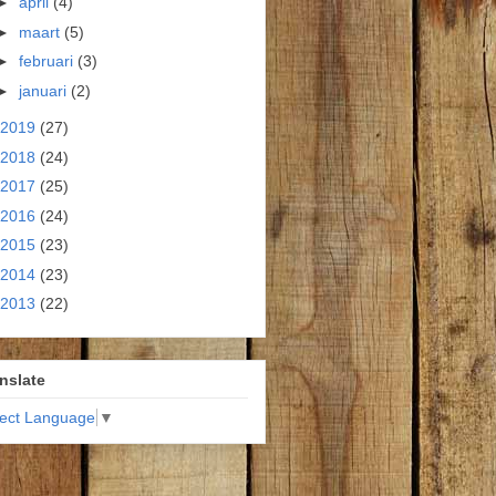
►
april
(4)
►
maart
(5)
►
februari
(3)
►
januari
(2)
2019
(27)
2018
(24)
2017
(25)
2016
(24)
2015
(23)
2014
(23)
2013
(22)
nslate
lect Language
▼