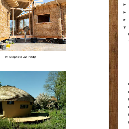
►
►
►
▼
Het stropaleis van Nadja