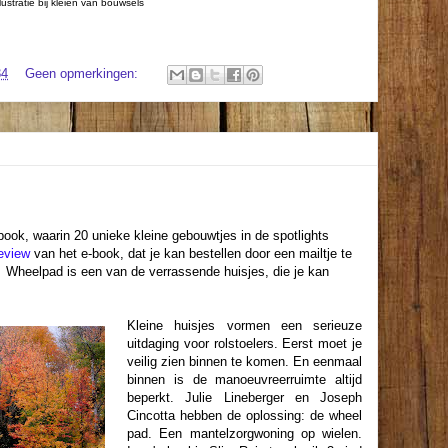
llustratie bij kleien van bouwsels
34
Geen opmerkingen:
ook, waarin 20 unieke kleine gebouwtjes in de spotlights
eview
van het e-book, dat je kan bestellen door een mailtje te
 Wheelpad is een van de verrassende huisjes, die je kan
Kleine huisjes vormen een serieuze
uitdaging voor rolstoelers. Eerst moet je
veilig zien binnen te komen. En eenmaal
binnen is de manoeuvreerruimte altijd
beperkt. Julie Lineberger en Joseph
Cincotta hebben de oplossing: de wheel
pad. Een mantelzorgwoning op wielen.