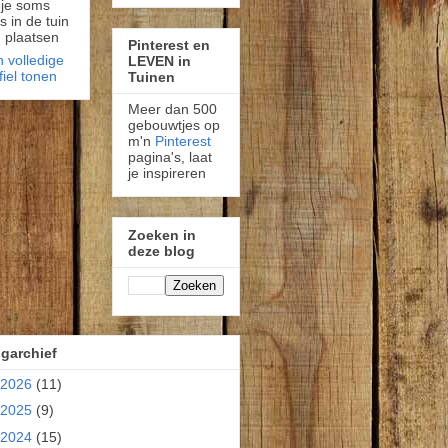
 je soms
fs in de tuin
 plaatsen
Pinterest en
n volledige
LEVEN in
fiel tonen
Tuinen
Meer dan 500
gebouwtjes op
m'n
Pinterest
pagina's, laat
je inspireren
Zoeken in
deze blog
garchief
2026
(11)
2025
(9)
2024
(15)