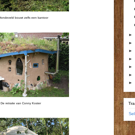
Hondeveld bouwt zelfs een kantoor
►
►
►
►
►
►
►
Tra
De retraite van Conny Koster
Se