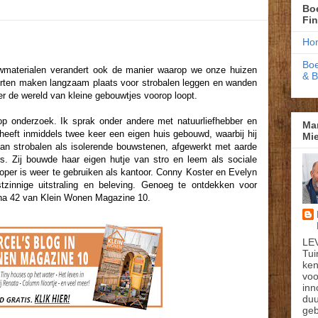
Boe
Fi
Ho
Boe
wmaterialen verandert ook de manier waarop we onze huizen
& 
orten maken langzaam plaats voor strobalen leggen en wanden
er de wereld van kleine gebouwtjes voorop loopt.
p onderzoek. Ik sprak onder andere met natuurliefhebber en
Ma
heeft inmiddels twee keer een eigen huis gebouwd, waarbij hij
Mie
an strobalen als isolerende bouwstenen, afgewerkt met aarde
rs. Zij bouwde haar eigen hutje van stro en leem als sociale
per is weer te gebruiken als kantoor. Conny Koster en Evelyn
zinnige uitstraling en beleving. Genoeg te ontdekken voor
gina 42 van Klein Wonen Magazine 10.
LE
Tui
ken
voo
inn
du
geb