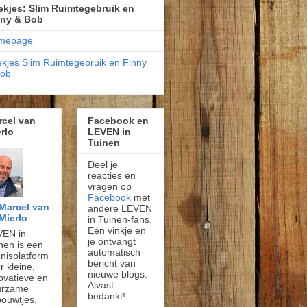
kjes: Slim Ruimtegebruik en
nny & Bob
mepage
kjes Slim Ruimtegebruik en Finny
Bob
rcel van
Facebook en
rlo
LEVEN in
Tuinen
Deel je
reacties en
vragen op
Facebook
met
Marcel van
andere LEVEN
Mierlo
in Tuinen-fans.
Eén vinkje en
VEN in
je ontvangt
nen is een
automatisch
nisplatform
bericht van
r kleine,
nieuwe blogs.
ovatieve en
Alvast
urzame
bedankt!
ouwtjes,