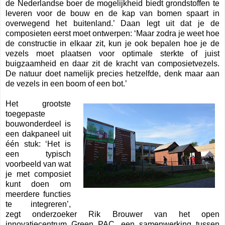
de Nederlandse boer de mogelijkheid biedt grondstoffen te
leveren voor de bouw en de kap van bomen spaart in
overwegend het buitenland.’ Daan legt uit dat je de
composieten eerst moet ontwerpen: ‘Maar zodra je weet hoe
de constructie in elkaar zit, kun je ook bepalen hoe je de
vezels moet plaatsen voor optimale sterkte of juist
buigzaamheid en daar zit de kracht van composietvezels.
De natuur doet namelijk precies hetzelfde, denk maar aan
de vezels in een boom of een bot.’
Het grootste
toegepaste
bouwonderdeel is
een dakpaneel uit
één stuk: ‘Het is
een typisch
voorbeeld van wat
je met composiet
kunt doen om
meerdere functies
te integreren’,
zegt onderzoeker Rik Brouwer van het open
innovatiecentrum Green PAC, een samenwerking tussen