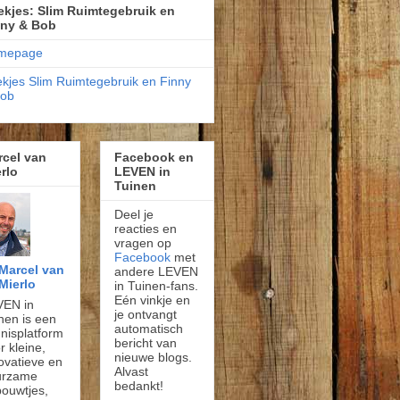
kjes: Slim Ruimtegebruik en
nny & Bob
mepage
kjes Slim Ruimtegebruik en Finny
Bob
rcel van
Facebook en
rlo
LEVEN in
Tuinen
Deel je
reacties en
vragen op
Facebook
met
Marcel van
andere LEVEN
Mierlo
in Tuinen-fans.
Eén vinkje en
VEN in
je ontvangt
nen is een
automatisch
nisplatform
bericht van
r kleine,
nieuwe blogs.
ovatieve en
Alvast
urzame
bedankt!
ouwtjes,