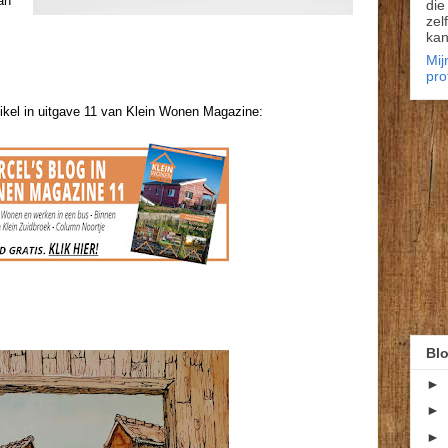
an
die
zel
kan
Mij
pro
tikel in uitgave 11 van Klein Wonen Magazine:
Blo
►
►
►