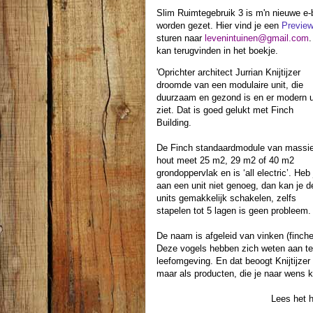
Slim Ruimtegebruik 3 is m'n nieuwe e-b
worden gezet. Hier vind je een
Previe
sturen naar
levenintuinen@gmail.com
.
kan terugvinden in het boekje.
'Oprichter architect Jurrian Knijtijzer
droomde van een modulaire unit, die
duurzaam en gezond is en er modern u
ziet. Dat is goed gelukt met Finch
Building.
De Finch standaardmodule van massie
hout meet 25 m2, 29 m2 of 40 m2
grondoppervlak en is ‘all electric’. Heb 
aan een unit niet genoeg, dan kan je d
units gemakkelijk schakelen, zelfs
stapelen tot 5 lagen is geen probleem.
De naam is afgeleid van vinken (finch
Deze vogels hebben zich weten aan te
leefomgeving. En dat beoogt Knijtijzer
maar als producten, die je naar wens k
Lees het h