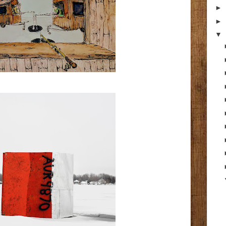
►
►
▼