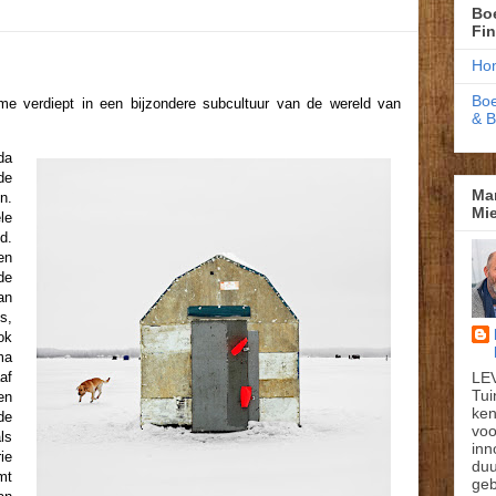
Boe
Fi
Ho
Boe
e verdiept in een bijzondere subcultuur van de wereld van
& 
da
de
Ma
n.
Mie
le
d.
en
de
an
s,
ok
ma
LE
af
Tui
en
ken
de
voo
ls
inn
ie
du
mt
geb