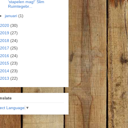
‘stapelen mag!’ Slim
Ruimtegebr...
►
januari
(1)
2020
(30)
2019
(27)
2018
(24)
2017
(25)
2016
(24)
2015
(23)
2014
(23)
2013
(22)
nslate
lect Language
▼