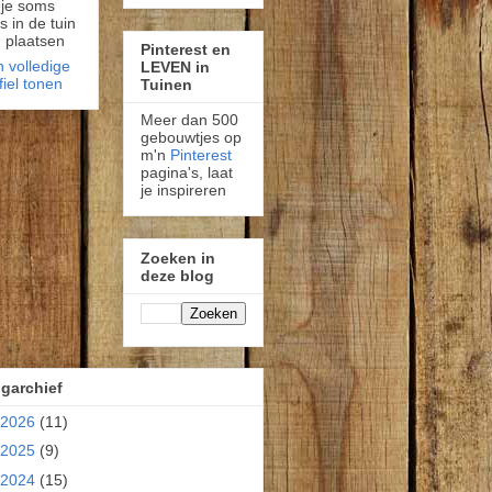
 je soms
fs in de tuin
 plaatsen
Pinterest en
n volledige
LEVEN in
fiel tonen
Tuinen
Meer dan 500
gebouwtjes op
m'n
Pinterest
pagina's, laat
je inspireren
Zoeken in
deze blog
garchief
2026
(11)
2025
(9)
2024
(15)