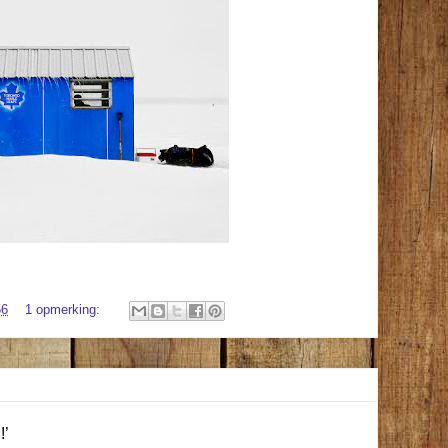
56
1 opmerking:
!’