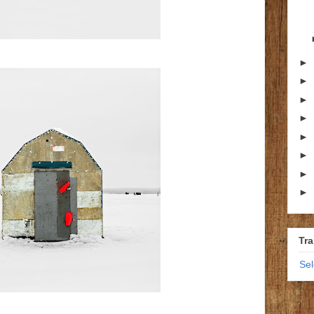
►
►
►
►
►
►
►
►
Tra
Se