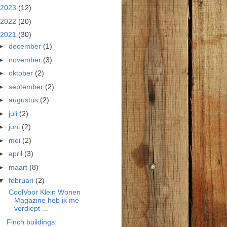
2023
(12)
2022
(20)
2021
(30)
►
december
(1)
►
november
(3)
►
oktober
(2)
►
september
(2)
►
augustus
(2)
►
juli
(2)
►
juni
(2)
►
mei
(2)
►
april
(3)
►
maart
(8)
▼
februari
(2)
CoolVoor Klein Wonen
Magazine heb ik me
verdiept ...
Finch buildings: