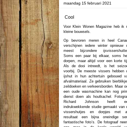
maandag 15 februari 2021
Cool
Voor Klein Wonen Magazine heb ik m
kleine bouwsels.
Op bevroren meren in heel Cana
verschijnen iedere winter opnieuw 
meest bijzondere ijsvissershutte
Soms een paar bij elkaar, soms he
dorpen, maar altijd voor een korte tij
Als de dooi intreedt, is het seizo
voorbij. De meeste vissers hebben 
ijshut in hun achtertuin gebouwd v
afvalmateriaal. Ze gebruiken bierblikje
zeildoeken en verkeersborden. Maar o
een oude wasmachine kan nog pri
dienst doen als ​​houtkachel. Fotogra
Richard Johnson heeft e
indrukwekkende studie gemaakt van 
vissershutjes en dorpjes met a
resultaat een bijna oneindige ser
fantastische foto’s. De fotograaf nee