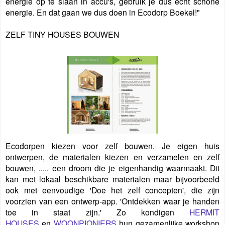
energie op te slaan in accu's, gebruik je dus echt schone
energie. En dat gaan we dus doen in Ecodorp Boekel!"
ZELF TINY HOUSES BOUWEN
Ecodorpen kiezen voor zelf bouwen. Je eigen huis
ontwerpen, de materialen kiezen en verzamelen en zelf
bouwen, ..... een droom die je eigenhandig waarmaakt. Dit
kan met lokaal beschikbare materialen maar bijvoorbeeld
ook met eenvoudige 'Doe het zelf concepten', die zijn
voorzien van een ontwerp-app. 'Ontdekken waar je handen
toe in staat zijn.' Zo kondigen
HERMIT
HOUSES
en
WOONPIONIERS
hun gezamenlijke workshop