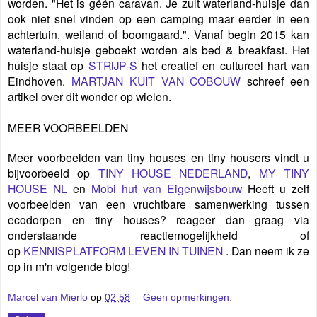
worden. "Het is géén caravan. Je zult waterland-huisje dan
ook niet snel vinden op een camping maar eerder in een
achtertuin, weiland of boomgaard.".
Vanaf begin 2015 kan
waterland-huisje geboekt worden als bed & breakfast. Het
huisje staat op
STRIJP-S
het creatief en cultureel hart van
Eindhoven.
MARTJAN KUIT VAN COBOUW
schreef een
artikel over dit wonder op wielen.
MEER VOORBEELDEN
Meer voorbeelden van tiny houses en tiny housers vindt u
bijvoorbeeld op
TINY HOUSE NEDERLAND
,
MY TINY
HOUSE NL
en
Mobi hut van Eigenwijsbouw
Heeft u zelf
voorbeelden van een vruchtbare samenwerking tussen
ecodorpen en tiny houses? reageer dan graag via
onderstaande reactiemogelijkheid of
op
KENNISPLATFORM LEVEN IN TUINEN
. Dan neem ik ze
op in m'n volgende blog!
Marcel van Mierlo
op
02:58
Geen opmerkingen: