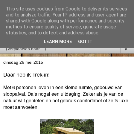
This site uses cookies from Google to deliver its services
and to analyze traffic. Your IP address and user-agent are
shared with Google along with performance and security
metrics to ensure quality of service, generate usage
statistics, and to detect and address abuse.
LEARN MORE
GOT IT
▼
dinsdag 26 mei 2015
Daar heb ik Trek-in!
Met 6 personen leven in een kleine ruimte, gebouwd van
sloopafval. Da’s nogal een uitdaging. Zeker als je van de
natuur wilt genieten en het gebruik comfortabel of zelfs luxe
moet aanvoelen.