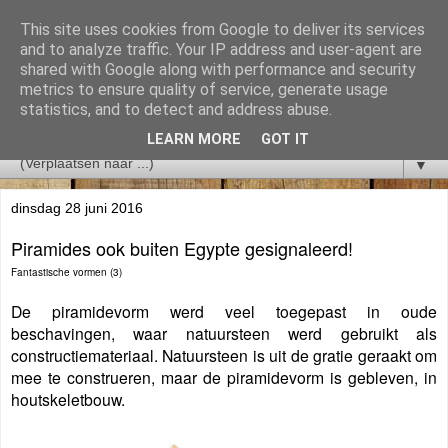
This site uses cookies from Google to deliver its services
and to analyze traffic. Your IP address and user-agent are
shared with Google along with performance and security
metrics to ensure quality of service, generate usage
statistics, and to detect and address abuse.
LEARN MORE
GOT IT
▼
dinsdag 28 juni 2016
Piramides ook buiten Egypte gesignaleerd!
Fantastische vormen (3)
De piramidevorm werd veel toegepast in oude
beschavingen, waar natuursteen werd gebruikt als
constructiemateriaal. Natuursteen is uit de gratie geraakt om
mee te construeren, maar de piramidevorm is gebleven, in
houtskeletbouw.