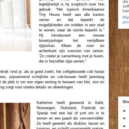
die
tegelijkertijd is hij sceptisch over hun
zel
gebruik. “Het typisch Amerikaanse
kan
Tiny House heeft aan alle kanten
Mij
ramen en dat beperkt de
pro
mogelijkheden om midden in een stad
te wonen, waar de ruimte beperkt is.”
Hij introduceert een nieuwe
bouwtypologie: het verrijdbare
rijtjeshuis. Alleen de voor- en
achterkant zijn voorzien van ramen.
‘Zo creëer je samenhang met je buren,
die in hetzelfde rijtje wonen.”
nkrijk vind je, als je goed zoekt, het zelfgebouwde cob huisje
s, prijswinnend schrijfster en cob-bouwer heeft jarenlang
it de plek is om een eigen woning te bouwen van klei, stro en
ing zorgt voor unieke details en afwerkingen.
Blo
Katherine heeft gewoond in Italië,
Noorwegen, Duitsland, Frankrijk en
►
Spanje met een tipi of yurt om in te
►
wonen en een paard als vervoermiddel.
Ze heeft gewerkt als drukker, lasser en
►
tuinman, en schrijft voornamelijk poëzie,