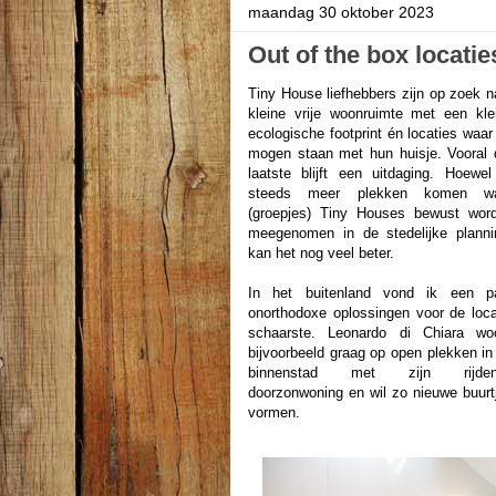
maandag 30 oktober 2023
Out of the box locati
Tiny House liefhebbers zijn op zoek n
kleine vrije woonruimte met een kle
ecologische footprint én locaties waar
mogen staan met hun huisje. Vooral 
laatste blijft een uitdaging. Hoewel
steeds meer plekken komen wa
(groepjes) Tiny Houses bewust wor
meegenomen in de stedelijke planni
kan het nog veel beter.
In het buitenland vond ik een p
onorthodoxe oplossingen voor de loca
schaarste. Leonardo di Chiara wo
bijvoorbeeld graag op open plekken in
binnenstad met zijn rijden
doorzonwoning en wil zo nieuwe buurt
vormen.