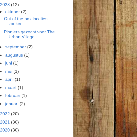
2023
(12)
▼
oktober
(2)
Out of the box locaties
zoeken
Pioniers gezocht voor The
Urban Village
►
september
(2)
►
augustus
(1)
►
juni
(1)
►
mei
(1)
►
april
(1)
►
maart
(1)
►
februari
(1)
►
januari
(2)
2022
(20)
2021
(30)
2020
(30)