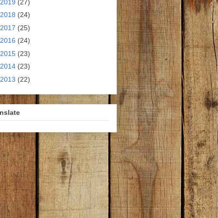
2019
(27)
2018
(24)
2017
(25)
2016
(24)
2015
(23)
2014
(23)
2013
(22)
nslate