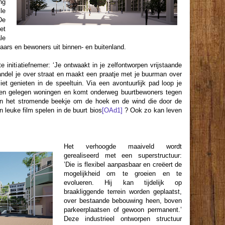
ng
le
De
et
le
aars en bewoners uit binnen- en buitenland.
te initiatiefnemer: ‘Je ontwaakt in je zelfontworpen vrijstaande
wandel je over straat en maakt een praatje met je buurman over
ziet genieten in de speeltuin. Via een avontuurlijk pad loop je
oen gelegen woningen en komt onderweg buurtbewoners tegen
 van het stromende beekje om de hoek en de wind die door de
leuke film spelen in de buurt bios
[OAd1]
? Ook zo kan leven
Het verhoogde maaiveld wordt
gerealiseerd met een superstructuur:
’Die is flexibel aanpasbaar en creëert de
mogelijkheid om te groeien en te
evolueren. Hij kan tijdelijk op
braakliggende terrein worden geplaatst,
over bestaande bebouwing heen, boven
parkeerplaatsen of gewoon permanent.’
Deze industrieel ontworpen structuur