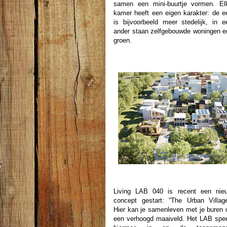
samen een mini-buurtje vormen. El
kamer heeft een eigen karakter: de e
is bijvoorbeeld meer stedelijk, in e
ander staan zelfgebouwde woningen en
groen.
Living LAB 040 is recent een nie
concept gestart: “The Urban Village
Hier kan je samenleven met je buren 
een verhoogd maaiveld. Het LAB spee