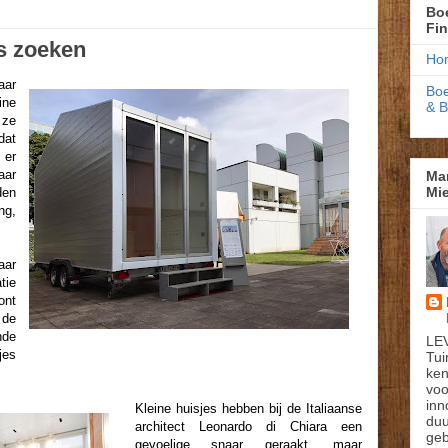
Boe
Fi
es zoeken
Ho
aar
Boe
ine
& 
 ze
dat
 er
ar
Ma
Mie
den
ng,
aar
tie
ont
 de
de
LE
jes
Tui
ken
voo
inn
Kleine huisjes hebben bij de Italiaanse
du
architect Leonardo di Chiara een
geb
gevoelige snaar geraakt, maar