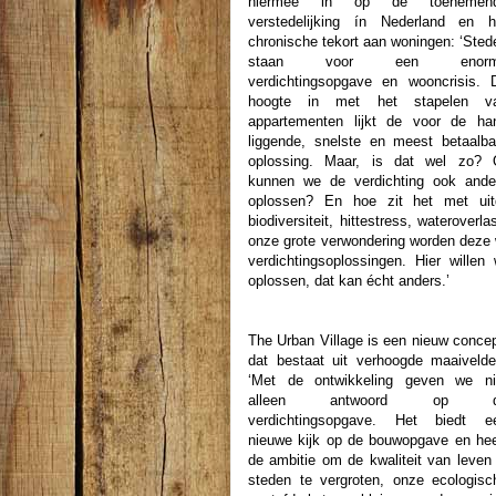
hiermee in op de toenemen
verstedelijking ín Nederland en h
chronische tekort aan woningen: ‘Sted
staan voor een enorm
verdichtingsopgave en wooncrisis. 
hoogte in met het stapelen v
appartementen lijkt de voor de ha
liggende, snelste en meest betaalba
oplossing. Maar, is dat wel zo? 
kunnen we de verdichting ook ande
oplossen? En hoe zit het met uit
biodiversiteit, hittestress, waterover
onze grote verwondering worden deze 
verdichtingsoplossingen. Hier wille
oplossen, dat kan écht anders.’
The Urban Village is een nieuw concep
dat bestaat uit verhoogde maaivelde
‘Met de ontwikkeling geven we ni
alleen antwoord op d
verdichtingsopgave. Het biedt e
nieuwe kijk op de bouwopgave en hee
de ambitie om de kwaliteit van leven 
steden te vergroten, onze ecologisc