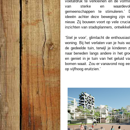
voetafdruk te verkleinen en de vormi
van sterke en waardevol
gemeenschappen te stimuleren.’ 
ideeën achter deze beweging zijn ni
nieuw. Zij bouwen voort op vele crucia
inzichten van stadsplanners, ontwikkel
‘Stel je voor’, glimlacht de enthousias
woning. Bij het verlaten van je huis 
de gedeelde tuin, terwijl je kinderen 
naar beneden langs andere in het gr
en geniet in je tuin van het geluid
bomen waait. Zou er vanavond nog een 
op vijfhoog eruitzien.’