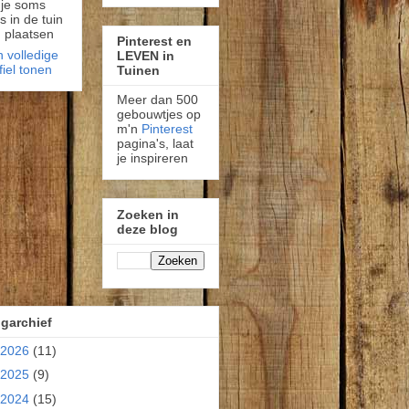
 je soms
fs in de tuin
 plaatsen
Pinterest en
n volledige
LEVEN in
fiel tonen
Tuinen
Meer dan 500
gebouwtjes op
m'n
Pinterest
pagina's, laat
je inspireren
Zoeken in
deze blog
garchief
2026
(11)
2025
(9)
2024
(15)