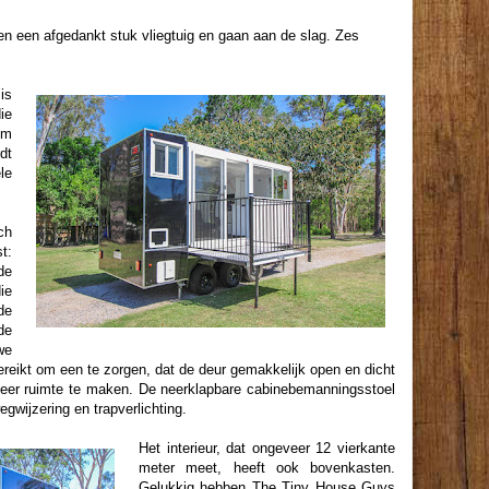
en een afgedankt stuk vliegtuig en gaan aan de slag. Zes
is
ie
om
dt
le
ch
t:
de
ie
de
de
we
reikt om een ​​te zorgen, dat de deur gemakkelijk open en dicht
meer ruimte te maken. De neerklapbare cabinebemanningsstoel
gwijzering en trapverlichting.
Het interieur, dat ongeveer 12 vierkante
meter meet, heeft ook bovenkasten.
Gelukkig hebben The Tiny House Guys