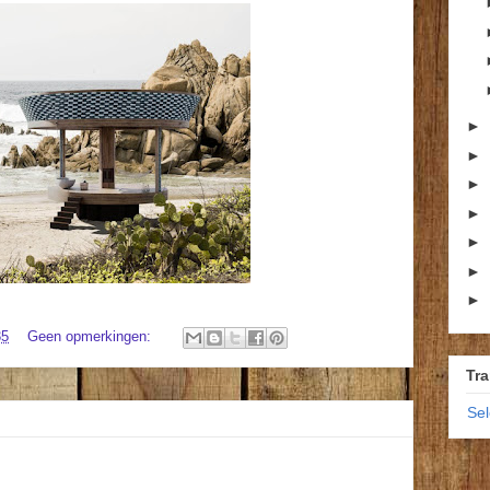
►
►
►
►
►
►
►
35
Geen opmerkingen:
Tra
Se