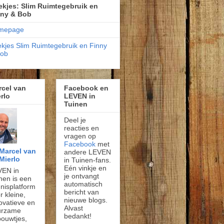
kjes: Slim Ruimtegebruik en
nny & Bob
mepage
kjes Slim Ruimtegebruik en Finny
Bob
rcel van
Facebook en
rlo
LEVEN in
Tuinen
Deel je
reacties en
vragen op
Facebook
met
Marcel van
andere LEVEN
Mierlo
in Tuinen-fans.
Eén vinkje en
VEN in
je ontvangt
nen is een
automatisch
nisplatform
bericht van
r kleine,
nieuwe blogs.
ovatieve en
Alvast
urzame
bedankt!
ouwtjes,