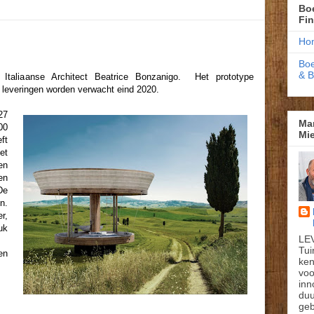
Boe
Fi
Ho
Boe
& 
Italiaanse Architect Beatrice Bonzanigo. Het prototype
leveringen worden verwacht eind 2020.
27
Ma
00
Mie
ft
et
en
en
De
n.
r,
uk
LE
Tui
en
ken
voo
inn
du
geb