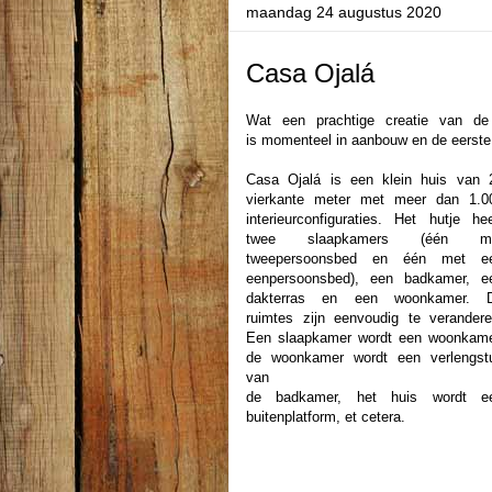
maandag 24 augustus 2020
Casa Ojalá
Wat een prachtige creatie van de 
is
momenteel in aanbouw en de eerste 
Casa Ojalá is een klein huis van 
vierkante meter met meer dan 1.0
interieurconfiguraties. Het hutje hee
twee slaapkamers (één m
tweepersoonsbed en één met e
eenpersoonsbed), een badkamer, e
dakterras en een woonkamer. 
ruimtes zijn eenvoudig te verandere
Een slaapkamer wordt een woonkame
de woonkamer wordt een verlengst
van
de badkamer, het huis wordt e
buitenplatform, et cetera.