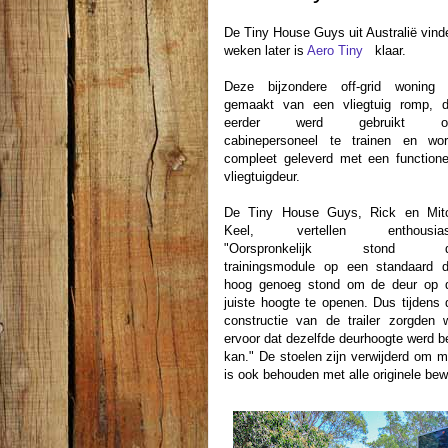
De Tiny House Guys uit Australië vind
weken later is
Aero Tiny
klaar.
Deze bijzondere off-grid woning 
gemaakt van een vliegtuig romp, d
eerder werd gebruikt 
cabinepersoneel te trainen en wor
compleet geleverd met een functione
vliegtuigdeur.
De Tiny House Guys, Rick en Mit
Keel, vertellen enthousias
"Oorspronkelijk stond 
trainingsmodule op een standaard d
hoog genoeg stond om de deur op 
juiste hoogte te openen. Dus tijdens 
constructie van de trailer zorgden 
ervoor dat dezelfde deurhoogte werd be
kan." De stoelen zijn verwijderd om 
is ook behouden met alle originele bewe