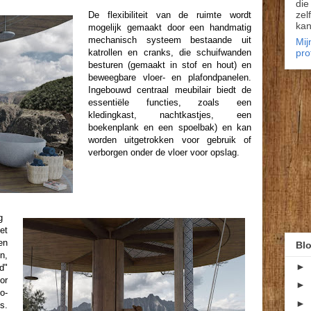
die
zel
De flexibiliteit van de ruimte wordt
kan
mogelijk gemaakt door een handmatig
mechanisch systeem bestaande uit
Mij
pro
katrollen en cranks, die schuifwanden
besturen (gemaakt in stof en hout) en
beweegbare vloer- en plafondpanelen.
Ingebouwd centraal meubilair biedt de
essentiële functies, zoals een
kledingkast, nachtkastjes, een
boekenplank en een spoelbak) en kan
worden uitgetrokken voor gebruik of
verborgen onder de vloer voor opslag.
g
et
en
Blo
n,
►
d"
or
►
o-
►
s.