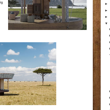
ig
►
►
►
▼