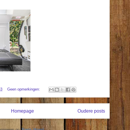
33
Geen opmerkingen:
Homepage
Oudere posts
bonneren op:
Posts (Atom)