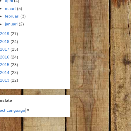
►
april
(4)
►
maart
(5)
►
februari
(3)
►
januari
(2)
2019
(27)
2018
(24)
2017
(25)
2016
(24)
2015
(23)
2014
(23)
2013
(22)
nslate
lect Language
▼