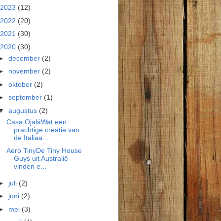
2023
(12)
2022
(20)
2021
(30)
2020
(30)
►
december
(2)
►
november
(2)
►
oktober
(2)
►
september
(1)
▼
augustus
(2)
Casa OjaláWat een
prachtige creatie van
de Italiaa...
Aero TinyDe Tiny House
Guys uit Australië
vinden e...
►
juli
(2)
►
juni
(2)
►
mei
(3)