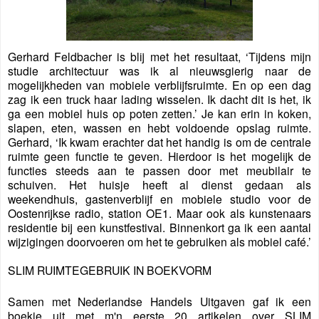
Gerhard Feldbacher is blij met het resultaat, ‘Tijdens mijn
studie architectuur was ik al nieuwsgierig naar de
mogelijkheden van mobiele verblijfsruimte. En op een dag
zag ik een truck haar lading wisselen. Ik dacht dit is het, ik
ga een mobiel huis op poten zetten.’ Je kan erin in koken,
slapen, eten, wassen en hebt voldoende opslag ruimte.
Gerhard, ‘Ik kwam erachter dat het handig is om de centrale
ruimte geen functie te geven. Hierdoor is het mogelijk de
functies steeds aan te passen door met meubilair te
schuiven. Het huisje heeft al dienst gedaan als
weekendhuis, gastenverblijf en mobiele studio voor de
Oostenrijkse radio, station OE1. Maar ook als kunstenaars
residentie bij een kunstfestival. Binnenkort ga ik een aantal
wijzigingen doorvoeren om het te gebruiken als mobiel café.’
SLIM RUIMTEGEBRUIK IN BOEKVORM
Samen met Nederlandse Handels Uitgaven gaf ik een
boekje uit met m'n eerste 20 artikelen over SLIM