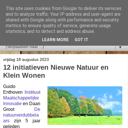
This site uses cookies from Google to deliver its services
and to analyze traffic. Your IP address and user-agent are
shared with Google along with performance and security
metrics to ensure quality of service, generate usage
statistics, and to detect and address abuse.
LEARN MORE
GOT IT
▼
vrijdag 18 augustus 2023
12 initiatieven Nieuwe Natuur en
Klein Wonen
Guido
Enthoven
Instituut
Maatschappelijke
Innovatie
en Daan
Groot
De
natuurverdubbela
ars
zijn 5 jaar
geleden