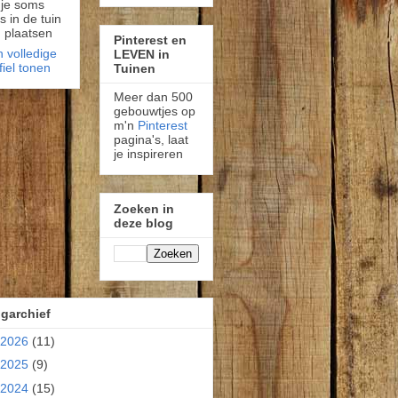
 je soms
fs in de tuin
 plaatsen
Pinterest en
n volledige
LEVEN in
fiel tonen
Tuinen
Meer dan 500
gebouwtjes op
m'n
Pinterest
pagina's, laat
je inspireren
Zoeken in
deze blog
garchief
2026
(11)
2025
(9)
2024
(15)