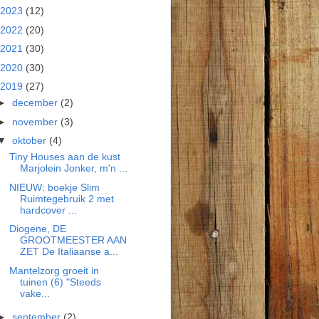
2023
(12)
2022
(20)
2021
(30)
2020
(30)
2019
(27)
►
december
(2)
►
november
(3)
▼
oktober
(4)
Tiny Houses aan de kust
Marjolein Jonker, m'n ...
NIEUW: boekje Slim
Ruimtegebruik 2 met
hardcover ...
Diogene, DE
GROOTMEESTER AAN
ZET De Italiaanse a...
Mantelzorg groeit in
tuinen (6) "Steeds
vake...
►
september
(2)