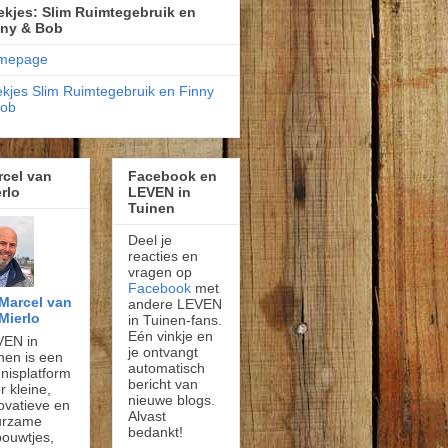
kjes: Slim Ruimtegebruik en
nny & Bob
mepage
kjes Slim Ruimtegebruik en Finny
Bob
rcel van
Facebook en
rlo
LEVEN in
Tuinen
Deel je
reacties en
vragen op
Facebook
met
Marcel van
andere LEVEN
Mierlo
in Tuinen-fans.
Eén vinkje en
VEN in
je ontvangt
nen is een
automatisch
nisplatform
bericht van
r kleine,
nieuwe blogs.
ovatieve en
Alvast
urzame
bedankt!
ouwtjes,