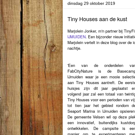
dinsdag 29 oktober 2019
Tiny Houses aan de kust
Marjolein Jonker, m'n partner bij Tiny
IJMUIDEN
. Een bijzonder nieuw initia
Marjolein vertelt in deze blog over de 
nachtje.
'Een van de onderdelen va
FabCityNature is de Basecam
IJmuiden waar je een mooie selecti
aan Tiny Houses aantreft. De eerst
huisjes zijn dit jaar geplaatst e
volgend jaar zal een totaal van twinti
Tiny Houses voor een perioden van vij
tot tien jaar het gebied rondom d
Seaport Marina in IJmuiden opsieren
De gemeente Velsen wil op deze ple
een innovatief, buitendijks kustdor
ontwikkelen. De campsite is ee
manier om te experimenteren me