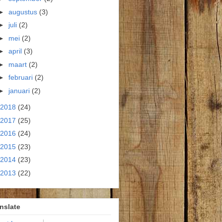
►
augustus
(3)
►
juli
(2)
►
mei
(2)
►
april
(3)
►
maart
(2)
►
februari
(2)
►
januari
(2)
2018
(24)
2017
(25)
2016
(24)
2015
(23)
2014
(23)
2013
(22)
nslate