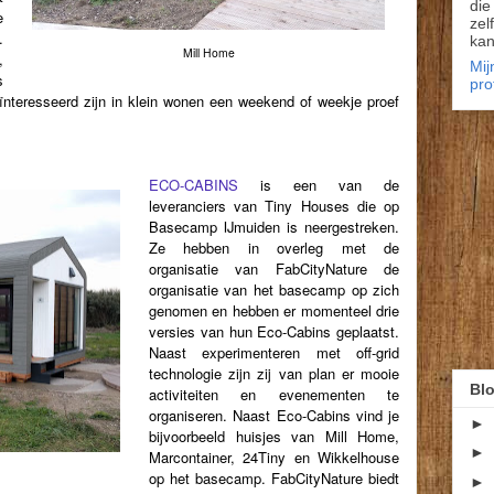
die
e
zel
.
kan
Mill Home
,
Mij
s
pro
nteresseerd zijn in klein wonen een weekend of weekje proef
ECO-CABINS
is een van de
leveranciers van Tiny Houses die op
Basecamp IJmuiden is neergestreken.
Ze hebben in overleg met de
organisatie van FabCityNature de
organisatie van het basecamp op zich
genomen en hebben er momenteel drie
versies van hun Eco-Cabins geplaatst.
Naast experimenteren met off-grid
technologie zijn zij van plan er mooie
Blo
activiteiten en evenementen te
organiseren. Naast Eco-Cabins vind je
►
bijvoorbeeld huisjes van Mill Home,
►
Marcontainer, 24Tiny en Wikkelhouse
op het basecamp. FabCityNature biedt
►