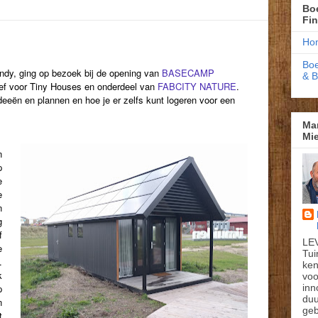
Boe
Fi
Ho
Boe
Findy, ging op bezoek bij de opening van
BASECAMP
& 
tief voor Tiny Houses en onderdeel van
FABCITY NATURE
.
ideeën en plannen en hoe je er zelfs kunt logeren voor een
Ma
Mie
n
p
e
e
n
g
f
LE
e
Tui
.
ken
k
voo
inn
p
du
n
geb
t