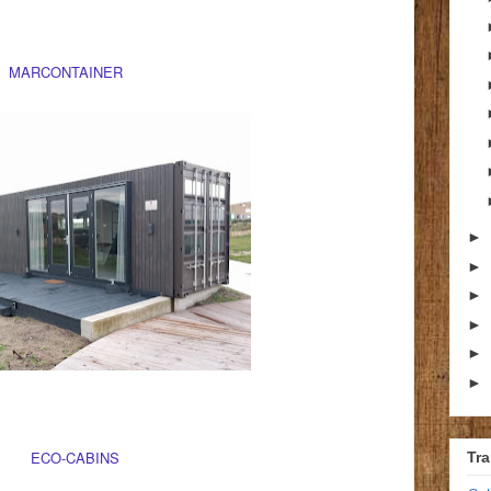
MARCONTAINER
►
►
►
►
►
►
ECO-CABINS
Tra