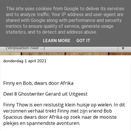
This site uses cookies from Google to deliver its services
and to analyze traffic. Your IP address and user-agent are
shared with Google along with performance and security
metrics to ensure quality of service, generate usage
statistics, and to detect and address abuse.
LEARN MORE
GOT IT
▼
donderdag 1 april 2021
Finny en Bob, dwars door Afrika
Deel 8 Ghostwriter Gerard uit Uitgeest
Finny Thow is een reislustig klein huisje op wielen. In dit
verzonnen verhaal trekt Finny m
et zijn vriend Bob
Spacious dwars door Afrika op zoek naar de mooiste
plekjes en spannendste avonturen.