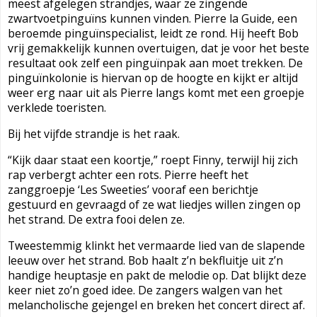
meest afgelegen strandjes, waar ze zingende
zwartvoetpinguïns kunnen vinden. Pierre la Guide, een
beroemde pinguïnspecialist, leidt ze rond. Hij heeft Bob
vrij gemakkelijk kunnen overtuigen, dat je voor het beste
resultaat ook zelf een pinguïnpak aan moet trekken. De
pinguïnkolonie is hiervan op de hoogte en kijkt er altijd
weer erg naar uit als Pierre langs komt met een groepje
verklede toeristen.
Bij het vijfde strandje is het raak.
“Kijk daar staat een koortje,” roept Finny, terwijl hij zich
rap verbergt achter een rots. Pierre heeft het
zanggroepje ‘Les Sweeties’ vooraf een berichtje
gestuurd en gevraagd of ze wat liedjes willen zingen op
het strand. De extra fooi delen ze.
Tweestemmig klinkt het vermaarde lied van de slapende
leeuw over het strand.
Bob haalt z’n bekfluitje uit z’n
handige heuptasje en pakt de melodie op.
Dat blijkt deze
keer niet zo’n goed idee. De zangers walgen van het
melancholische gejengel en breken het concert direct af.