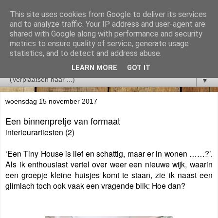
This site uses cookies from Google to deliver its services
and to analyze traffic. Your IP address and user-agent are
shared with Google along with performance and security
metrics to ensure quality of service, generate usage
statistics, and to detect and address abuse.
LEARN MORE
GOT IT
▼
woensdag 15 november 2017
Een binnenpretje van formaat
interieurartiesten (2)
‘Een Tiny House is lief en schattig, maar er in wonen ……?’.
Als ik enthousiast vertel over weer een nieuwe wijk, waarin
een groepje kleine huisjes komt te staan, zie ik naast een
glimlach toch ook vaak een vragende blik: Hoe dan?