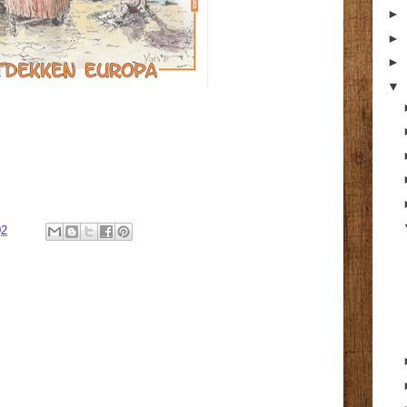
►
►
►
▼
02