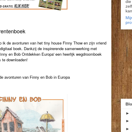
die
zel
kan
Mij
pro
prentenboek
k de avonturen van het tiny house Finny Thow en zijn vriend
digitaal boek. Dankzij de inspirerende samenwerking met
Finny en Bob Ontdekken Europa' een heerlijk wegdroomboek
s te downloaden!
de avonturen van Finny en Bob in Europa
Blo
►
►
►