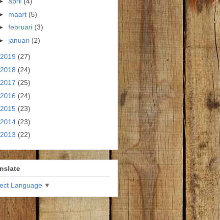
►
april
(4)
►
maart
(5)
►
februari
(3)
►
januari
(2)
2019
(27)
2018
(24)
2017
(25)
2016
(24)
2015
(23)
2014
(23)
2013
(22)
nslate
lect Language
▼