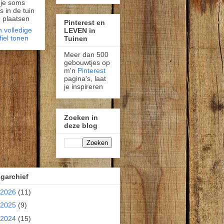
 je soms
fs in de tuin
 plaatsen
Pinterest en
n volledige
LEVEN in
fiel tonen
Tuinen
Meer dan 500
gebouwtjes op
m'n
Pinterest
pagina's, laat
je inspireren
Zoeken in
deze blog
garchief
2026
(11)
2025
(9)
2024
(15)