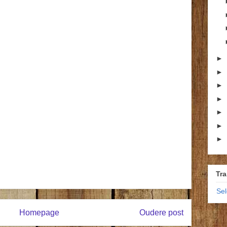
►
►
►
►
►
►
►
Tra
Se
Homepage
Oudere post