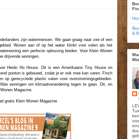
Boe
Fi
Ho
Boe
& 
ederlanders zijn watermensen. We gaan graag naar zee of een
gebied. Wonen aan of op het water klinkt voor velen als het
waterwoning een perfecte oplossing bieden. Voor Klein Wonen
Ma
ne drijvende woningen.
Mie
 over Heido Ho House. Dit is een Amerikaans Tiny House on
end ponton is gebouwd, zodat je er ook mee kan varen. Finch
en op gerecyclede plastic vaten voor overstromingsgebieden.
bie woningen om klimaatverandering tegen te gaan. Dit, en
ein Wonen Magazine.
d gratis Klein Wonen Magazine
LE
Tui
ken
voo
inn
du
geb