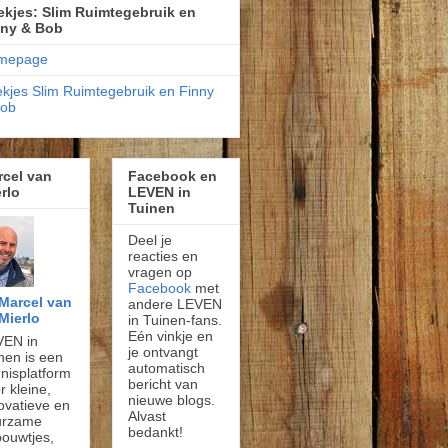
kjes: Slim Ruimtegebruik en
nny & Bob
mepage
kjes Slim Ruimtegebruik en Finny
Bob
rcel van
Facebook en
rlo
LEVEN in
Tuinen
Deel je
reacties en
vragen op
Facebook
met
Marcel van
andere LEVEN
Mierlo
in Tuinen-fans.
Eén vinkje en
VEN in
je ontvangt
nen is een
automatisch
nisplatform
bericht van
r kleine,
nieuwe blogs.
ovatieve en
Alvast
urzame
bedankt!
ouwtjes,