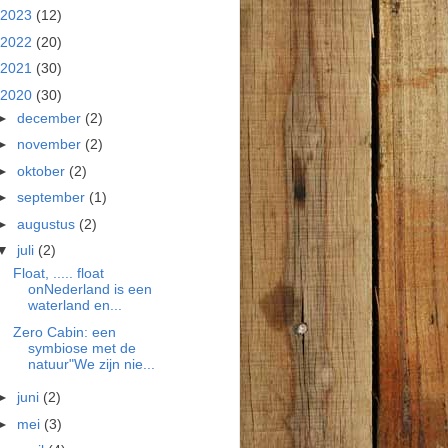
2023
(12)
2022
(20)
2021
(30)
2020
(30)
►
december
(2)
►
november
(2)
►
oktober
(2)
►
september
(1)
►
augustus
(2)
▼
juli
(2)
Float, ..... float
onNederland is een
waterland en...
Zero Cabin: een
symbiose met de
natuur"We zijn nie...
►
juni
(2)
►
mei
(3)