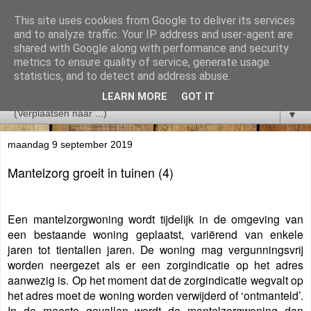
This site uses cookies from Google to deliver its services
and to analyze traffic. Your IP address and user-agent are
shared with Google along with performance and security
metrics to ensure quality of service, generate usage
statistics, and to detect and address abuse.
LEARN MORE
GOT IT
▼
maandag 9 september 2019
Mantelzorg groeit in tuinen (4)
Een mantelzorgwoning wordt tijdelijk in de omgeving van
een bestaande woning geplaatst, variërend van enkele
jaren tot tientallen jaren. De woning mag vergunningsvrij
worden neergezet als er een zorgindicatie op het adres
aanwezig is. Op het moment dat de zorgindicatie wegvalt op
het adres moet de woning worden verwijderd of ‘ontmanteld’.
In de meeste gevallen wordt de mantelzorgwoning dan