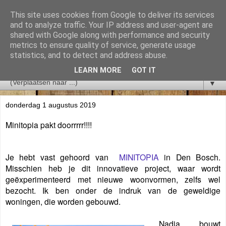
This site uses cookies from Google to deliver its services
and to analyze traffic. Your IP address and user-agent are
shared with Google along with performance and security
metrics to ensure quality of service, generate usage
statistics, and to detect and address abuse.
LEARN MORE
GOT IT
▼
donderdag 1 augustus 2019
Minitopia pakt doorrrrr!!!!
Je hebt vast gehoord van
MINITOPIA
in Den Bosch
.
Misschien heb je dit innovatieve project, waar wordt
geëxperimenteerd met nieuwe woonvormen, zelfs wel
bezocht. Ik ben onder de indruk van de geweldige
woningen, die worden gebouwd.
Nadja bouwt