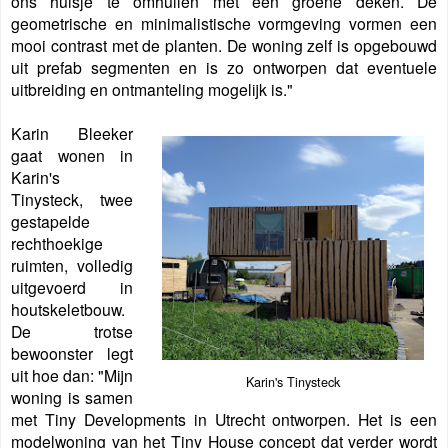
ons huisje te omhullen met een groene deken. De
geometrische en minimalistische vormgeving vormen een
mooi contrast met de planten. De woning zelf is opgebouwd
uit prefab segmenten en is zo ontworpen dat eventuele
uitbreiding en ontmanteling mogelijk is."
Karin Bleeker
gaat wonen in
Karin's
Tinysteck, twee
gestapelde
rechthoekige
ruimten, volledig
uitgevoerd in
houtskeletbouw.
De trotse
bewoonster legt
uit hoe dan: "Mijn
Karin's Tinysteck
woning is samen
met Tiny Developments in Utrecht ontworpen. Het is een
modelwoning van het Tiny House concept dat verder wordt