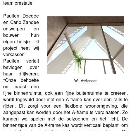
team prestatie!
Paulien Doedee
en Carlo Zandee
ontwerpen en
bouwen hun
eigen huisje. Dit
project heet 'wij
verkassen'.
Paulien vertelt
bevlogen over
haar drijfveren:
"Onze behoefte
Wij Verkassen
om naast een
fijne binnenruimte, ook een fijne buitenruimte te creëren,
wordt ingevuld door met een A-frame kas over een rails te
rijden. Dit zorgt voor een flexibele woonomgeving, die
aangepast kan worden door het A-frame te verplaatsen. Zo
kunnen we spelen met de seizoenen en het licht. De
binnenzijde van de A-frame kas wordt verticaal beplant om