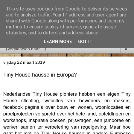
This site uses cookies from Google to deliver its services
and to analyze traffic. Your IP address and user-agent are
shared with Google along with performance and security
metrics to ensure quality of service, generate usage
statistics, and to detect and address abuse.
LEARN MORE
GOT IT
▼
vrijdag 22 maart 2019
Tiny House hausse in Europa?
Nederlandse Tiny House pioniers hebben een eigen Tiny
House stichting, websites van bewoners en makers,
facebook pagina’s over bouw en wonen, woonlocaties en
proefprojecten verspreid over het hele land, opleidingen en
workshops, inspiratie boeken, prijsvragen, een jamboree en
werken samen ter verbetering van regelgeving. Maar hoe
gaat het met de Tiny House hausse in andere Europese