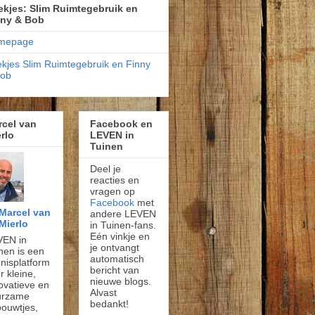
kjes: Slim Ruimtegebruik en
nny & Bob
mepage
kjes Slim Ruimtegebruik en Finny
Bob
rcel van
Facebook en
rlo
LEVEN in
Tuinen
Deel je
reacties en
vragen op
Facebook
met
Marcel van
andere LEVEN
Mierlo
in Tuinen-fans.
Eén vinkje en
VEN in
je ontvangt
nen is een
automatisch
nisplatform
bericht van
r kleine,
nieuwe blogs.
ovatieve en
Alvast
urzame
bedankt!
ouwtjes,