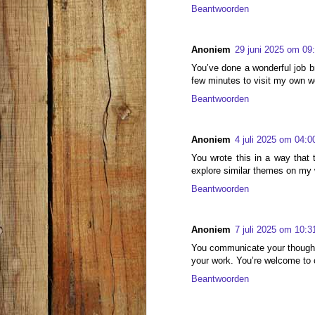
Beantwoorden
Anoniem
29 juni 2025 om 09
You’ve done a wonderful job bre
few minutes to visit my own w
Beantwoorden
Anoniem
4 juli 2025 om 04:0
You wrote this in a way that 
explore similar themes on my w
Beantwoorden
Anoniem
7 juli 2025 om 10:3
You communicate your thoughts
your work. You’re welcome to 
Beantwoorden