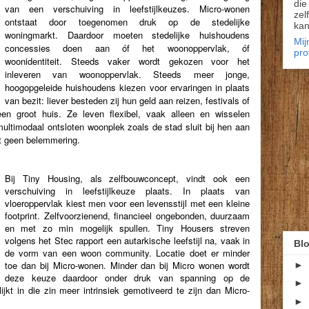
die
van een verschuiving in leefstijlkeuzes. Micro-wonen
zel
ontstaat door toegenomen druk op de stedelijke
kan
woningmarkt. Daardoor moeten stedelijke huishoudens
Mij
concessies doen aan óf het woonoppervlak, óf
pro
woonidentiteit. Steeds vaker wordt gekozen voor het
inleveren van woonoppervlak. Steeds meer jonge,
hoogopgeleide huishoudens kiezen voor ervaringen in plaats
van bezit: liever besteden zij hun geld aan reizen, festivals of
n groot huis. Ze leven flexibel, vaak alleen en wisselen
ultimodaal ontsloten woonplek zoals de stad sluit bij hen aan
mt geen belemmering.
Bij Tiny Housing, als zelfbouwconcept, vindt ook een
verschuiving in leefstijlkeuze plaats. In plaats van
vloeroppervlak kiest men voor een levensstijl met een kleine
footprint. Zelfvoorzienend, financieel ongebonden, duurzaam
en met zo min mogelijk spullen. Tiny Housers streven
volgens het Stec rapport een autarkische leefstijl na, vaak in
Blo
de vorm van een woon community. Locatie doet er minder
toe dan bij Micro-wonen. Minder dan bij Micro wonen wordt
►
deze keuze daardoor onder druk van spanning op de
►
kt in die zin meer intrinsiek gemotiveerd te zijn dan Micro-
►