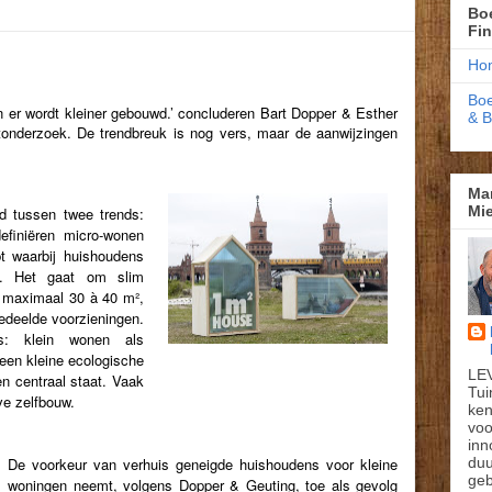
Boe
Fi
Ho
Boe
n er wordt kleiner gebouwd.’ concluderen Bart Dopper & Esther
& 
onderzoek. De trendbreuk is nog vers, maar de aanwijzingen
Ma
Mie
 tussen twee trends:
finiëren micro-wonen
pt waarbij huishoudens
g. Het gaat om slim
n maximaal 30 à 40 m²,
gedeelde voorzieningen.
s: klein wonen als
, een kleine ecologische
LE
n centraal staat. Vaak
Tui
eve zelfbouw.
ken
voo
inn
du
De voorkeur van verhuis geneigde huishoudens voor kleine
geb
woningen neemt, volgens Dopper & Geuting, toe als gevolg