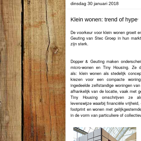
dinsdag 30 januari 2018
Klein wonen: trend of hype
‘
De voorkeur voor klein wonen groeit e
Geuting van Stec Groep in hun markt
zijn sterk.
Dopper & Geuting maken onderscheid
micro-wonen en Tiny Housing. Ze de
als: klein wonen als stedelijk conce
kiezen voor een compacte wonin
ingedeelde zelfstandige woningen va
afhankelijk van de locatie, vaak met 
Tiny Housing omschrijven ze al
levenswijze waarbij financiële vrijheid
footprint en wonen met gelijkgestemde
in de vorm van particuliere of collecti