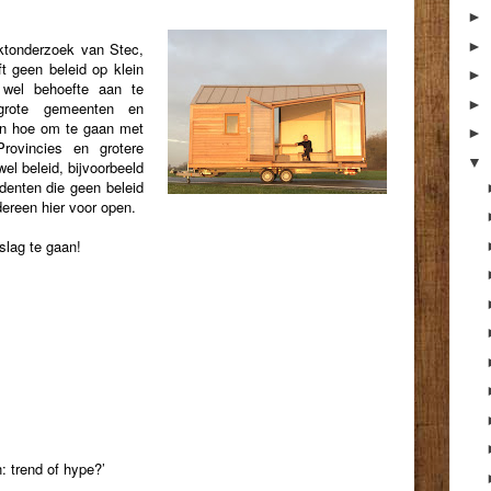
►
►
ktonderzoek van Stec,
t geen beleid op klein
►
 wel behoefte aan te
►
lgrote gemeenten en
nen hoe om te gaan met
►
ovincies en grotere
▼
l beleid, bijvoorbeeld
enten die geen beleid
dereen hier voor open.
slag te gaan!
: trend of hype?’