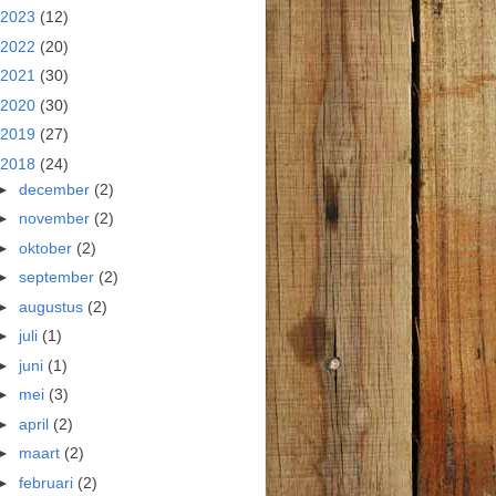
2023
(12)
2022
(20)
2021
(30)
2020
(30)
2019
(27)
2018
(24)
►
december
(2)
►
november
(2)
►
oktober
(2)
►
september
(2)
►
augustus
(2)
►
juli
(1)
►
juni
(1)
►
mei
(3)
►
april
(2)
►
maart
(2)
►
februari
(2)