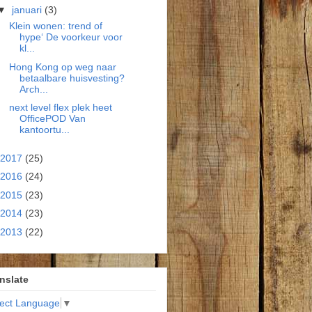
▼
januari
(3)
Klein wonen: trend of
hype‘ De voorkeur voor
kl...
Hong Kong op weg naar
betaalbare huisvesting?
Arch...
next level flex plek heet
OfficePOD Van
kantoortu...
2017
(25)
2016
(24)
2015
(23)
2014
(23)
2013
(22)
nslate
lect Language
▼