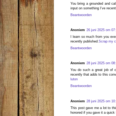
You bring a grounded and calm
input on something I’ve recent
Beantwoorden
Anoniem
26 juni 2025 om 07
I learn so much from you ever
recently published.
Scrap my c
Beantwoorden
Anoniem
28 juni 2025 om 08
You do such a great job of cr
recently that adds to this conv
luton
Beantwoorden
Anoniem
28 juni 2025 om 10
This post gave me a lot to th
honored if you gave it a quick 