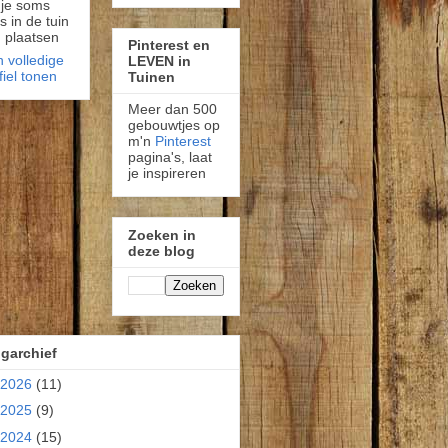
 je soms
fs in de tuin
 plaatsen
Pinterest en
n volledige
LEVEN in
fiel tonen
Tuinen
Meer dan 500
gebouwtjes op
m'n
Pinterest
pagina's, laat
je inspireren
Zoeken in
deze blog
garchief
2026
(11)
2025
(9)
2024
(15)