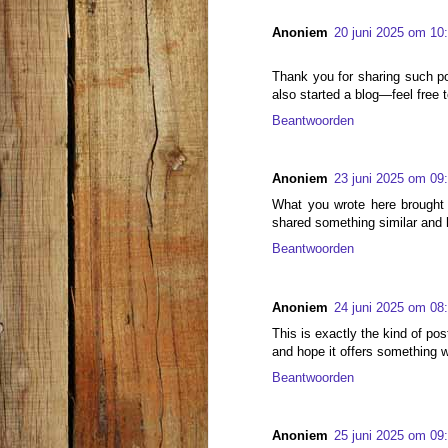
Anoniem
20 juni 2025 om 10
Thank you for sharing such pos
also started a blog—feel free 
Beantwoorden
Anoniem
23 juni 2025 om 09
What you wrote here brought c
shared something similar and h
Beantwoorden
Anoniem
24 juni 2025 om 08
This is exactly the kind of pos
and hope it offers something w
Beantwoorden
Anoniem
25 juni 2025 om 09