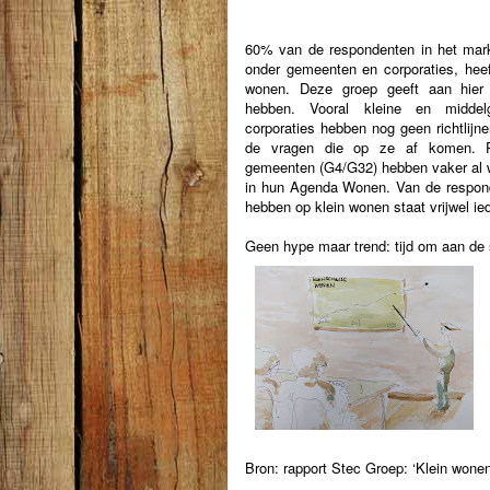
60% van de respondenten in het mar
onder gemeenten en corporaties, heef
wonen. Deze groep geeft aan hier
hebben. Vooral kleine en midde
corporaties hebben nog geen richtlij
de vragen die op ze af komen. Pr
gemeenten (G4/G32) hebben vaker al we
in hun Agenda Wonen. Van de respond
hebben op klein wonen staat vrijwel ie
Geen hype maar trend: tijd om aan de 
Bron: rapport Stec Groep: ‘Klein wonen