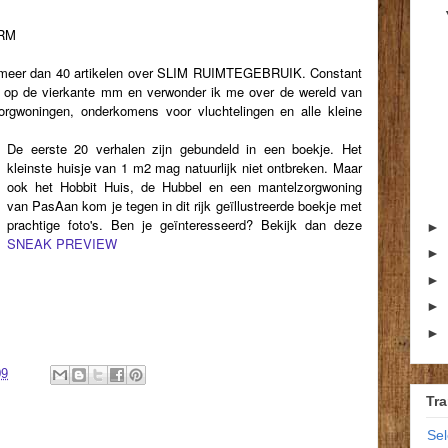
RM
k meer dan 40 artikelen over SLIM RUIMTEGEBRUIK. Constant
es op de vierkante mm en verwonder ik me over de wereld van
zorgwoningen, onderkomens voor vluchtelingen en alle kleine
De eerste 20 verhalen zijn gebundeld in een boekje. Het
kleinste huisje van 1 m2 mag natuurlijk niet ontbreken. Maar
ook het Hobbit Huis, de Hubbel en een mantelzorgwoning
van PasAan kom je tegen in dit rijk geïllustreerde boekje met
prachtige foto's. Ben je geïnteresseerd? Bekijk dan deze
►
SNEAK PREVIEW
►
►
►
►
09
Tra
Se