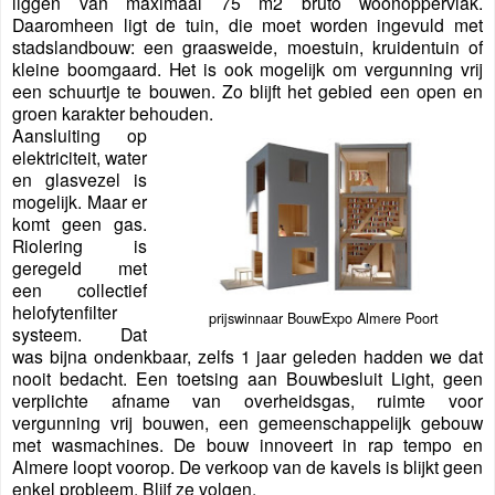
liggen van maximaal 75 m2 bruto woonoppervlak.
Daaromheen ligt de tuin, die moet worden ingevuld met
stadslandbouw: een graasweide, moestuin, kruidentuin of
kleine boomgaard. Het is ook mogelijk om vergunning vrij
een schuurtje te bouwen. Zo blijft het gebied een open en
groen karakter behouden.
Aansluiting op
elektriciteit, water
en glasvezel is
mogelijk. Maar er
komt geen gas.
Riolering is
geregeld met
een collectief
helofytenfilter
prijswinnaar BouwExpo Almere Poort
systeem. Dat
was bijna ondenkbaar, zelfs 1 jaar geleden hadden we dat
nooit bedacht. Een toetsing aan Bouwbesluit Light, geen
verplichte afname van overheidsgas, ruimte voor
vergunning vrij bouwen, een gemeenschappelijk gebouw
met wasmachines. De bouw innoveert in rap tempo en
Almere loopt voorop. De verkoop van de kavels is blijkt geen
enkel probleem. Blijf ze volgen.