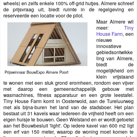
wheels) en zelfs enkele 100% off-grid hutjes. Almere schreef
de prijsvraag uit, biedt ruimte in de regelgeving en
reserveerde een locatie voor de pilot.
Maar Almere wil
meer:
Tiny
House Farm
, een
nieuwe
innovatieve
gebiedsontwikke
ling van Almere,
biedt de
mogelijkheid om
Prijswinnaar BouwExpo Almere Poort
klein vrijstaand
te wonen met een stuk grond eromheen, rondom een vijver
met daarop een gemeenschappelijk gebouw met
wasmachines, fitness apparatuur en een grote leestafel.
Tiny House Farm komt in Oosterwold, aan de Tureluurweg
met als bijna-buren het land van de stadsboer. Het plan
bestaat uit 31 kavels waar iedereen de vrijheid heeft om een
eigen huisje te bouwen. Geen Welstand en er wordt getoetst
aan het Bouwbesluit 'light'. Op iedere kavel van 600 m2 ligt
een erf van 150 meter, waarop de woning moet komen te