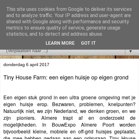
This site uses cookies from Google to deliver its services
and to analyze traffic. Your IP address and user-agent are
shared with Google along with performance and security
metrics to ensure quality of service, generate usage
statistics, and to detect and address abuse.
LEARN MORE
GOT IT
▼
donderdag 6 april 2017
Tiny House Farm: een eigen huisje op eigen grond
Een eigen stuk grond in een ultra groene omgeving met je
eigen huisje erop. Bezwaren, problemen, knelpunten?
Natuurlijk niet, we zijn Nederland, we denken groen, en we
zijn pioniers. Almere trapt af en onderzoekt de
mogelijkheden. In BouwExpo Almere Poort worden
bijvoorbeeld kleine, mobiele en off-grid huisjes geplaatst,
die mee hebben gedaan aan een prijsvraag. Tiny House