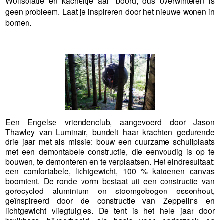
Wolisolatie en kacheltje aan boord, dus overwinteren is
geen probleem. Laat je inspireren door het nieuwe wonen in
bomen.
Een Engelse vriendenclub, aangevoerd door Jason
Thawley van Luminair, bundelt haar krachten gedurende
drie jaar met als missie: bouw een duurzame schuilplaats
met een demontabele constructie, die eenvoudig is op te
bouwen, te demonteren en te verplaatsen. Het eindresultaat:
een comfortabele, lichtgewicht, 100 % katoenen canvas
boomtent. De ronde vorm bestaat uit een constructie van
gerecycled aluminium en stoomgebogen essenhout,
geïnspireerd door de constructie van Zeppelins en
lichtgewicht vliegtuigjes. De tent is het hele jaar door