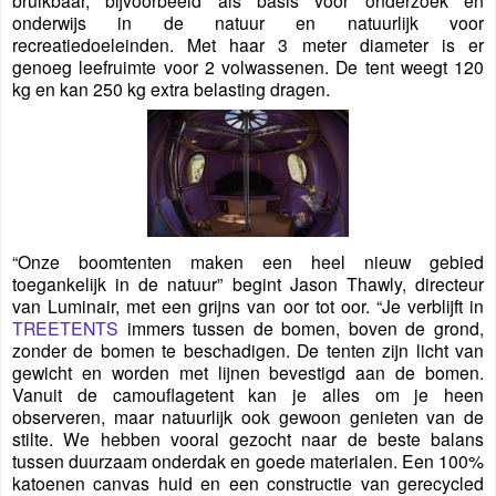
bruikbaar, bijvoorbeeld als basis voor onderzoek en
onderwijs in de natuur en natuurlijk voor
recreatiedoeleinden. Met haar 3 meter diameter is er
genoeg leefruimte voor 2 volwassenen. De tent weegt 120
kg en kan 250 kg extra belasting dragen.
“Onze boomtenten maken een heel nieuw gebied
toegankelijk in de natuur” begint Jason Thawly, directeur
van Luminair, met een grijns van oor tot oor. “Je verblijft in
TREETENTS
immers tussen de bomen, boven de grond,
zonder de bomen te beschadigen. De tenten zijn licht van
gewicht en worden met lijnen bevestigd aan de bomen.
Vanuit de camouflagetent kan je alles om je heen
observeren, maar natuurlijk ook gewoon genieten van de
stilte. We hebben vooral gezocht naar de beste balans
tussen duurzaam onderdak en goede materialen. Een 100%
katoenen canvas huid en een constructie van gerecycled