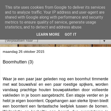
This site uses cookies from Google to deliver its services
and to analyze traffic. Your IP address and user-agent are
shared with Google along with performance and security
metrics to ensure quality of service, generate usage
statistics, and to detect and address abuse.
LEARN MORE
GOT IT
▼
maandag 26 oktober 2015
Boomhutten (3)
Waar je een paar jaar geleden nog een boomhut timmerde
met wat bouwafval en een paar roestige spijkers, worden
vandaag prachtige houten bouwpakketten door volleerde
vaklieden in je boom aangebracht. Een stapje verder en je
hebt je eigen boomtent. Opgehangen aan sterke lijnen biedt
een boomtent een fantastische leefplek tussen de bomen.