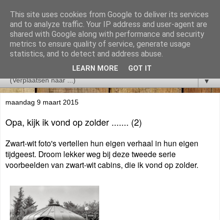
This site uses cookies from Google to deliver its services
and to analyze traffic. Your IP address and user-agent are
shared with Google along with performance and security
metrics to ensure quality of service, generate usage
statistics, and to detect and address abuse.
LEARN MORE
GOT IT
▼
maandag 9 maart 2015
Opa, kijk ik vond op zolder ....... (2)
Zwart-wit foto's vertellen hun eigen verhaal in hun eigen
tijdgeest. Droom lekker weg bij deze tweede serie
voorbeelden van zwart-wit cabins, die ik vond op zolder.