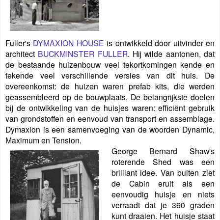
Fuller's
DYMAXION HOUSE
is ontwikkeld door uitvinder en
architect
BUCKMINSTER FULLER
. Hij wilde aantonen, dat
de
bestaande huizenbouw veel tekortkomingen kende en
tekende veel verschillende versies van dit huis. De
overeenkomst: de huizen waren prefab kits, die werden
geassembleerd op de bouwplaats. De belangrijkste doelen
bij de ontwikkeling van de huisjes waren: efficiënt gebruik
van grondstoffen en eenvoud van transport en assemblage.
Dymaxion is een samenvoeging van de woorden Dynamic,
Maximum en Tension.
George Bernard Shaw's
roterende Shed was een
brilliant idee. Van buiten ziet
de Cabin eruit als een
eenvoudig huisje en niets
verraadt dat je 360 graden
kunt draaien. Het huisje staat