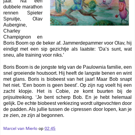
jaar. Na een
dubbele marathon
rennen Spieter
Spruitje, Olav
Aubergine,
Charley
Champignon en
Boris Boom op de beker af. Jammerdepammer voor Olav, hij
eindigt met een sip gezichtje als laatste: ‘Da’s sunt, wat
sneu, alle training voor niks.’
Boris Boom is de jongste telg van de Paulownia familie, een
snel groeiende houtsoort. Hij heeft de langste benen en wint
met glans. Boris is biobeest van het jaar! Maar Bob snapt
het niet. ‘Een boom is geen beest’. Op zijn rug voelt hij een
zacht klopje. Het is Cobie, ze komt buurten bij de
prijsuitreiking. ‘Je bent scherp Bob. En je hebt helemaal
gelijk. De echte biobeest verkiezing wordt uitgevochten door
de padden. Als jullie tussen de cipressen door lopen, kan je
ze zien, ze zijn al begonnen.
Marcel van Mierlo
op
02:45