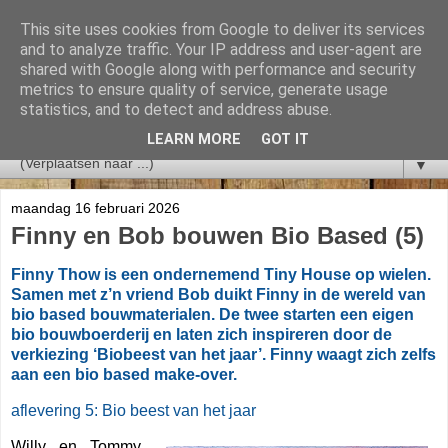
This site uses cookies from Google to deliver its services
and to analyze traffic. Your IP address and user-agent are
shared with Google along with performance and security
metrics to ensure quality of service, generate usage
statistics, and to detect and address abuse.
LEARN MORE
GOT IT
▼
maandag 16 februari 2026
Finny en Bob bouwen Bio Based (5)
Finny Thow is een ondernemend Tiny House op wielen.
Samen met z’n vriend Bob duikt Finny in de wereld van
bio based bouwmaterialen. De twee starten een eigen
bio bouwboerderij en laten zich inspireren door de
verkiezing ‘Biobeest van het jaar’. Finny waagt zich zelfs
aan een bio based make-over.
aflevering 5: Bio beest van het jaar
Willy en Tommy