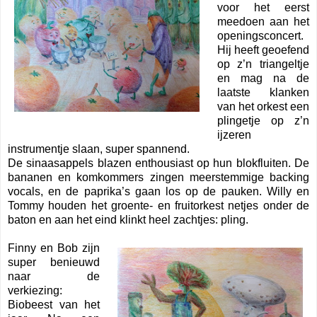
voor het eerst
meedoen aan het
openingsconcert.
Hij heeft geoefend
op z’n triangeltje
en mag na de
laatste klanken
van het orkest een
plingetje op z’n
ijzeren
instrumentje slaan, super spannend.
De sinaasappels blazen enthousiast op hun blokfluiten. De
bananen en komkommers zingen meerstemmige backing
vocals, en de paprika’s gaan los op de pauken. Willy en
Tommy houden het groente- en fruitorkest netjes onder de
baton en aan het eind klinkt heel zachtjes: pling.
Finny en Bob zijn
super benieuwd
naar de
verkiezing:
Biobeest van het