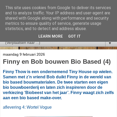
This site uses cookies from Google to deliver its services
and to analyze traffic. Your IP address and user-agent are
shared with Google along with performance and security
metrics to ensure quality of service, generate usage
statistics, and to detect and address abuse.
LEARN MORE
GOT IT
▼
maandag 9 februari 2026
Finny en Bob bouwen Bio Based (4)
Finny Thow is een ondernemend Tiny House op wielen.
Samen met z’n vriend Bob duikt Finny in de wereld van
bio based bouwmaterialen. De twee starten een eigen
bio bouwboerderij en laten zich inspireren door de
verkiezing ‘Biobeest van het jaar’. Finny waagt zich zelfs
aan een bio based make-over.
aflevering 4: Wortel Vogue