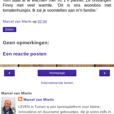
Tom staat al te wachten met To, z’n partner. Ze ontvangen
Finny met veel warmte. ‘Dit is ons woonbos met
tomatenhuisjes. Ik zal je voorstellen aan m’n familie.’
Marcel van Mierlo
op
02:04
Delen
Geen opmerkingen:
Een reactie posten
‹
›
Homepage
Internetversie tonen
Marcel van Mierlo
Marcel van Mierlo
LEVEN in Tuinen is een kennisplatform voor kleine,
innovatieve en duurzame gebouwtjes, die je soms zelfs in