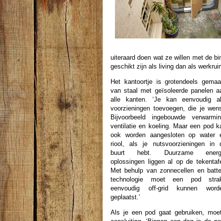
uiteraard doen wat ze willen met de bi
geschikt zijn als living dan als werkrui
Het kantoortje is grotendeels gemaa
van staal met geïsoleerde panelen a
alle kanten. ‘Je kan eenvoudig al
voorzieningen toevoegen, die je wens
Bijvoorbeeld ingebouwde verwarmin
ventilatie en koeling. Maar een pod k
ook worden aangesloten op water 
riool, als je nutsvoorzieningen in 
buurt hebt. Duurzame energ
oplossingen liggen al op de tekentafe
Met behulp van zonnecellen en batter
technologie moet een pod stra
eenvoudig off-grid kunnen word
geplaatst.’
Als je een pod gaat gebruiken, moet