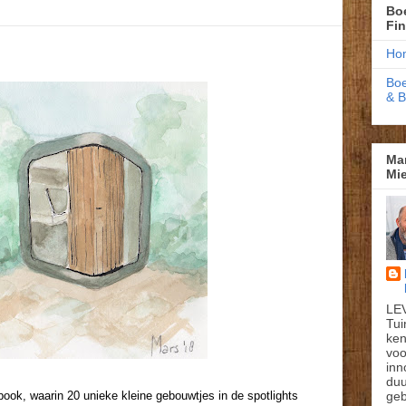
Boe
Fi
Ho
Boe
& 
Ma
Mie
LE
Tui
ken
voo
inn
du
geb
ook, waarin 20 unieke kleine gebouwtjes in de spotlights