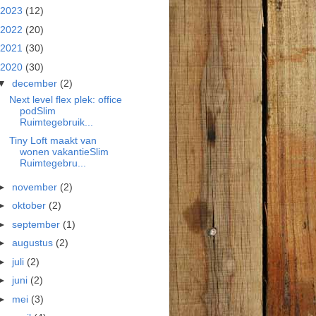
2023
(12)
2022
(20)
2021
(30)
2020
(30)
▼
december
(2)
Next level flex plek: office
podSlim
Ruimtegebruik...
Tiny Loft maakt van
wonen vakantieSlim
Ruimtegebru...
►
november
(2)
►
oktober
(2)
►
september
(1)
►
augustus
(2)
►
juli
(2)
►
juni
(2)
►
mei
(3)