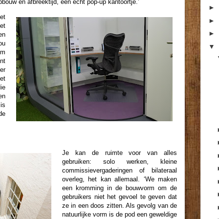
pbouw en afbreektijd, een echt pop-up kantoortje.’
►
et
►
et
►
n
ou
▼
om
nt
er
het
ie
en
is
de
Je kan de ruimte voor van alles
gebruiken: solo werken, kleine
commissievergaderingen of bilateraal
overleg, het kan allemaal. ‘We maken
een kromming in de bouwvorm om de
gebruikers niet het gevoel te geven dat
ze in een doos zitten. Als gevolg van de
natuurlijke vorm is de pod een geweldige