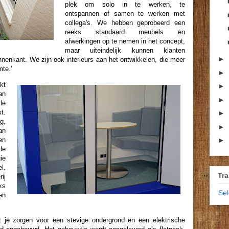
plek om solo in te werken, te
ontspannen of samen te werken met
collega's. We hebben geprobeerd een
reeks standaard meubels en
afwerkingen op te nemen in het concept,
maar uiteindelijk kunnen klanten
►
nnenkant. We zijn ook interieurs aan het ontwikkelen, die meer
mte.’
►
kt
►
an
►
le
t.
►
g,
►
an
en
►
de
ie
l.
Tra
ij
ks
Se
en
 je zorgen voor een stevige ondergrond en een elektrische