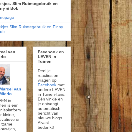
kjes: Slim Ruimtegebruik en
nny & Bob
mepage
kjes Slim Ruimtegebruik en Finny
Bob
rcel van
Facebook en
rlo
LEVEN in
Tuinen
Deel je
reacties en
vragen op
Facebook
met
Marcel van
andere LEVEN
Mierlo
in Tuinen-fans.
Eén vinkje en
VEN in
je ontvangt
nen is een
automatisch
nisplatform
bericht van
r kleine,
nieuwe blogs.
ovatieve en
Alvast
urzame
bedankt!
ouwtjes,