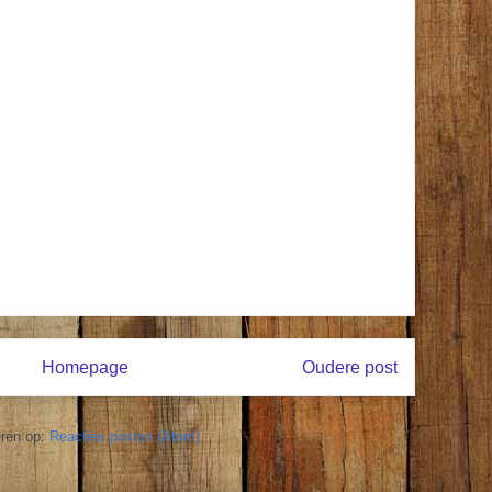
Homepage
Oudere post
ren op:
Reacties posten (Atom)