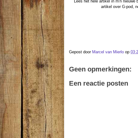
Lees het hele artikel in m'n nieuwe 
artikel over G-pod, n
Gepost door
Marcel van Mierlo
op
03:
Geen opmerkingen:
Een reactie posten