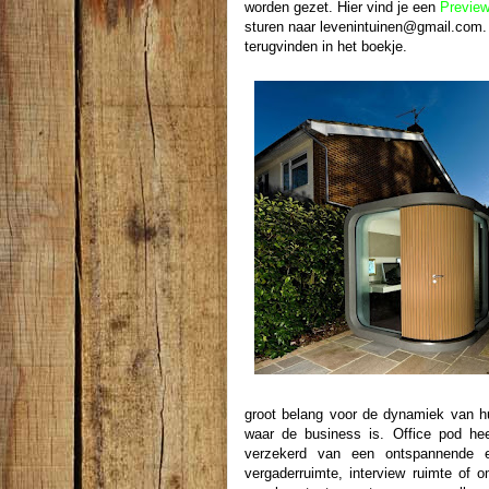
worden gezet. Hier vind je een
Previe
sturen naar levenintuinen@gmail.com. 
terugvinden in het boekje.
groot belang voor de dynamiek van h
waar de business is. Office pod hee
verzekerd van een ontspannende e
vergaderruimte, interview ruimte of