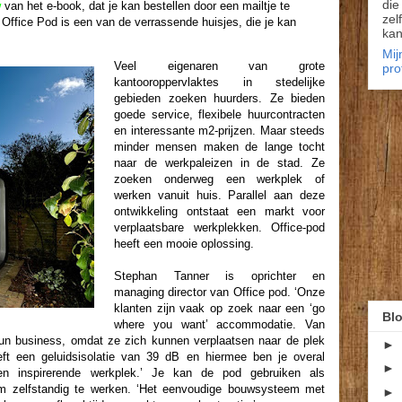
die
w
van het e-book, dat je kan bestellen door een mailtje te
zel
Office Pod is een van de verrassende huisjes, die je kan
kan
Mij
Veel eigenaren van grote
pro
kantooroppervlaktes in stedelijke
gebieden zoeken huurders. Ze bieden
goede service, flexibele huurcontracten
en interessante m2-prijzen. Maar steeds
minder mensen maken de lange tocht
naar de werkpaleizen in de stad. Ze
zoeken onderweg een werkplek of
werken vanuit huis. Parallel aan deze
ontwikkeling ontstaat een markt voor
verplaatsbare werkplekken. Office-pod
heeft een mooie oplossing.
Stephan Tanner is oprichter en
managing director van Office pod. ‘Onze
klanten zijn vaak op zoek naar een ‘go
Blo
where you want’ accommodatie. Van
un business, omdat ze zich kunnen verplaatsen naar de plek
►
ft een geluidsisolatie van 39 dB en hiermee ben je overal
►
n inspirerende werkplek.’ Je kan de pod gebruiken als
 om zelfstandig te werken. ‘Het eenvoudige bouwsysteem met
►