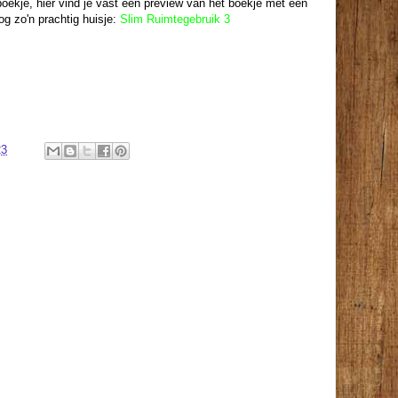
boekje, hier vind je vast een preview van het boekje met een
og zo'n prachtig huisje:
Slim Ruimtegebruik 3
23