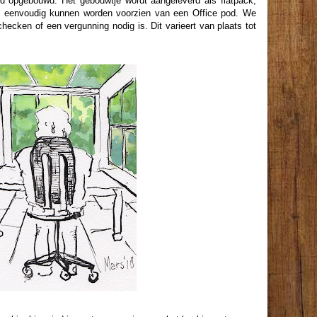
od opgebouwd. Het gebouwtje wordt aangeleverd als flatpack,
ies eenvoudig kunnen worden voorzien van een Office pod. We
checken of een vergunning nodig is. Dit varieert van plaats tot