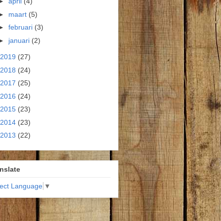
►
april
(4)
►
maart
(5)
►
februari
(3)
►
januari
(2)
2019
(27)
2018
(24)
2017
(25)
2016
(24)
2015
(23)
2014
(23)
2013
(22)
nslate
lect Language
▼