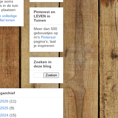
 je soms
fs in de tuin
 plaatsen
Pinterest en
n volledige
LEVEN in
fiel tonen
Tuinen
Meer dan 500
gebouwtjes op
m'n
Pinterest
pagina's, laat
je inspireren
Zoeken in
deze blog
garchief
2026
(11)
2025
(9)
2024
(15)