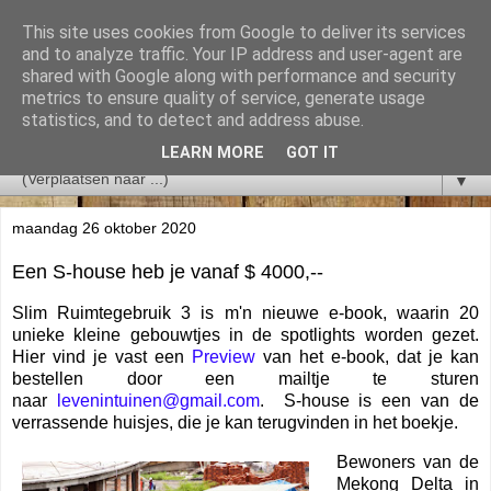
This site uses cookies from Google to deliver its services
and to analyze traffic. Your IP address and user-agent are
shared with Google along with performance and security
metrics to ensure quality of service, generate usage
statistics, and to detect and address abuse.
LEARN MORE
GOT IT
▼
maandag 26 oktober 2020
Een S-house heb je vanaf $ 4000,--
Slim Ruimtegebruik 3 is m'n nieuwe e-book, waarin 20
unieke kleine gebouwtjes in de spotlights worden gezet.
Hier vind je vast een
Preview
van het e-book, dat je kan
bestellen door een mailtje te sturen
naar
levenintuinen@gmail.com
. S-house is een van de
verrassende huisjes, die je kan terugvinden in het boekje.
Bewoners van de
Mekong Delta in