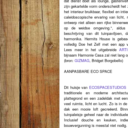
dat dienst doet als lounge, gastenverb
zijn gekartelde vorm onderscheidt het 
het interieur bruikbaar, flexibel en inti
caleidoscopische ervaring van licht, r
ontwerp niet alleen een rijke binnenwe
op de weidse omgeving.", aldus A
beschrijving van dit tuinpaviljoen,
harmonika. Hermits House is gebas
volledig Doe het Zelf met een app vo
Lees meer in het uitgebreide
ART
bijnaam Harmonie Casa zal niet lang o
(bron:
GIZMAG
, Bridget Borgobello)
AANPASBARE ECO SPACE
Dit huisje van
ECOSPACESTUDIOS
traditionele en moderne architect
plattegrond en een zadeldak met ee
veel ruimte, licht en lucht. Zo is in d
dak een mooie loft gecreëerd. Binn
tuinpaleisje geheel naar de individue
Inclusief douche en keuken, ind
bouwvergunning is meestal niet nodig