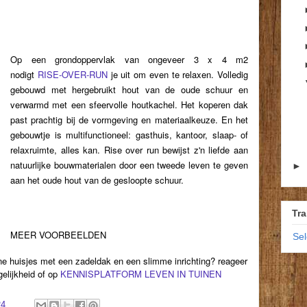
Op een grondoppervlak van ongeveer 3 x 4 m2
nodigt
RISE-OVER-RUN
je uit om even te relaxen. Volledig
gebouwd met hergebruikt hout van de oude schuur en
verwarmd met een sfeervolle houtkachel. Het koperen dak
past prachtig bij de vormgeving en materiaalkeuze. En het
gebouwtje is multifunctioneel: gasthuis, kantoor, slaap- of
relaxruimte, alles kan. Rise over run bewijst z'n liefde aan
natuurlijke bouwmaterialen door een tweede leven te geven
►
aan het oude hout van de gesloopte schuur.
Tra
MEER VOORBEELDEN
Se
ine huisjes met een zadeldak en een slimme inrichting? reageer
elijkheid of op
KENNISPLATFORM LEVEN IN TUINEN
24