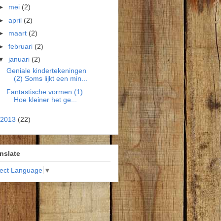
►
mei
(2)
►
april
(2)
►
maart
(2)
►
februari
(2)
▼
januari
(2)
Geniale kindertekeningen
(2) Soms lijkt een min...
Fantastische vormen (1)
Hoe kleiner het ge...
2013
(22)
nslate
lect Language
▼