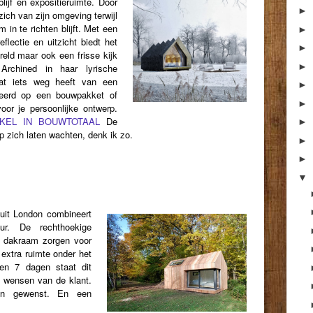
lijf en expositieruimte. Door
►
zich van zijn omgeving terwijl
em in te richten blijft. Met een
►
eflectie en uitzicht biedt het
►
reld maar ook een frisse kijk
►
rchined in haar lyrische
 dat iets weg heeft van een
►
eerd op een bouwpakket of
►
or je persoonlijke ontwerp.
IKEL IN BOUWTOTAAL
De
►
p zich laten wachten, denk ik zo.
►
►
▼
uit London combineert
uur. De rechthoekige
n dakraam zorgen voor
e extra ruimte onder het
en 7 dagen staat dit
le wensen van de klant.
ien gewenst. En een
.