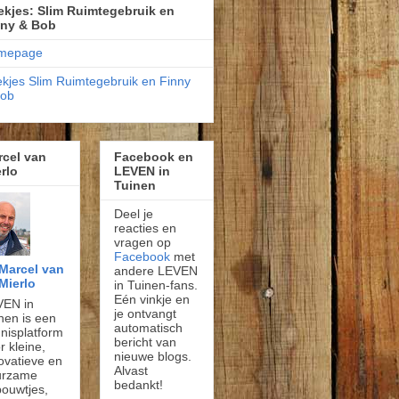
kjes: Slim Ruimtegebruik en
nny & Bob
mepage
kjes Slim Ruimtegebruik en Finny
Bob
rcel van
Facebook en
rlo
LEVEN in
Tuinen
Deel je
reacties en
vragen op
Facebook
met
Marcel van
andere LEVEN
Mierlo
in Tuinen-fans.
Eén vinkje en
VEN in
je ontvangt
nen is een
automatisch
nisplatform
bericht van
r kleine,
nieuwe blogs.
ovatieve en
Alvast
urzame
bedankt!
ouwtjes,