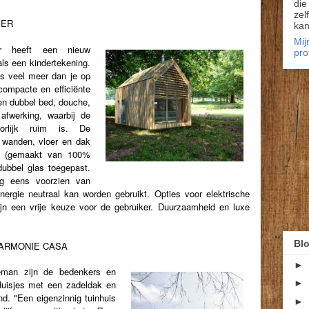
die
zel
IER
kan
Mij
er heeft een nieuw
pro
als een kindertekening.
 is veel meer dan je op
compacte en efficiënte
een dubbel bed, douche,
afwerking, waarbij de
orlijk ruim is. De
) wanden, vloer en dak
ls (gemaakt van 100%
dubbel glas toegepast.
g eens voorzien van
ergie neutraal kan worden gebruikt.
Opties voor elektrische
ijn een vrije keuze voor de gebruiker. Duurzaamheid en luxe
Blo
ARMONIE CASA
►
man zijn de bedenkers en
►
Huisjes met een zadeldak en
nd. "Een eigenzinnig tuinhuis
►