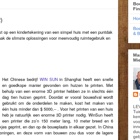
Boe
Fi
)
Ho
Boe
st op een kindertekening van een simpel huis met een puntdak
& 
e vaak de slimste oplossingen voor meervoudig ruimtegebruik en
Ma
Mie
Het Chinese bedrijf
WIN SUN
in Shanghai heeft een snelle
en goedkope manier gevonden om huizen te printen. Met
behulp van een enorme 3D printer hebben ze in slechts één
dag tien huizen geprint. Doordat er vooral bouwafval wordt
gebruikt om de onderdelen te maken, kost het maken van
LE
één huis minder dan $ 5000,-- . Voor het printen van een huis
Tui
heb je natuurlijk een enorme 3D printer nodig. WinSun heeft
ken
een printer die zo’n 150 meter lang, 10 meter breed en 6
voo
kjes geprint, en dan op de bouwplaats in elkaar gezet. In China
inn
du
oningen, en deze vorm van bouwen zou dus voor de lagere
geb