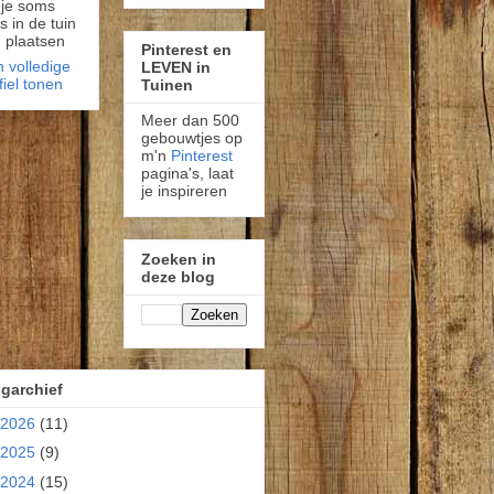
 je soms
fs in de tuin
 plaatsen
Pinterest en
n volledige
LEVEN in
fiel tonen
Tuinen
Meer dan 500
gebouwtjes op
m'n
Pinterest
pagina's, laat
je inspireren
Zoeken in
deze blog
garchief
2026
(11)
2025
(9)
2024
(15)