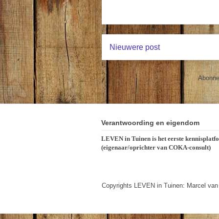
Nieuwere post
Abonne
Verantwoording en eigendom
LEVEN in Tuinen is het eerste kennisplatf
(eigenaar/oprichter van COKA-consult)
Copyrights LEVEN in Tuinen: Marcel van