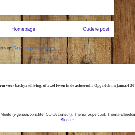
Homepage
Oudere post
ren op:
Reacties posten (Atom)
orm voor backyardliving, oftewel leven in de achtertuin. Opgericht in januari 
 Mierlo (eigenaar/oprichter COKA consult). Thema Supercool. Thema-afbeeld
Blogger
.