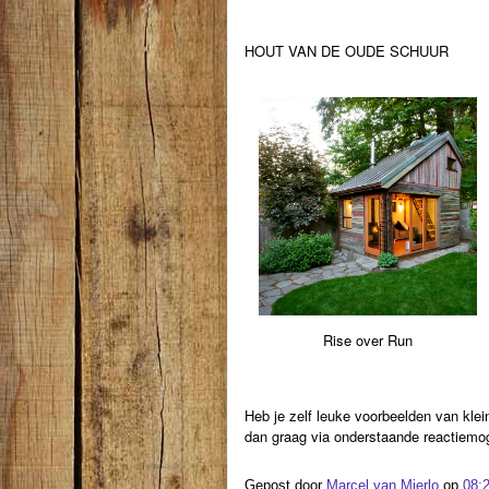
HOUT VAN DE OUDE SCHUUR
Rise over Run
Heb je zelf leuke voorbeelden van kle
dan graag via onderstaande reactiemog
Gepost door
Marcel van Mierlo
op
08: