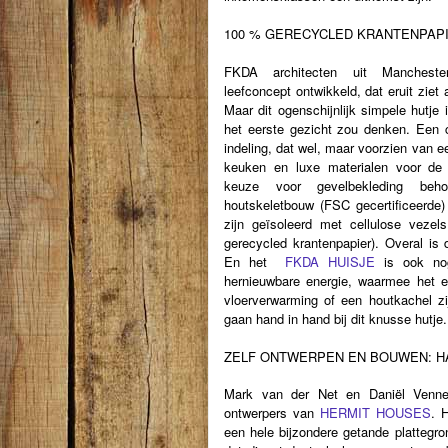
100 % GERECYCLED KRANTENPAP
FKDA architecten uit Manchest
leefconcept ontwikkeld, dat eruit ziet 
Maar dit ogenschijnlijk simpele hutje
het eerste gezicht zou denken. Een 
indeling, dat wel, maar voorzien van 
keuken en luxe materialen voor de 
keuze voor gevelbekleding beho
houtskeletbouw (FSC gecertificeerde
zijn geïsoleerd met cellulose veze
gerecycled krantenpapier). Overal is 
En h
et
FKDA HUISJE
is ook no
hernieuwbare energie, waarmee het en
vloerverwarming of een houtkachel z
gaan hand in hand bij dit knusse hutje.
ZELF ONTWERPEN EN BOUWEN: H
Mark van der Net en Daniël Venne
ontwerpers van
HERMIT HOUSES
. 
een hele bijzondere getande plattegro