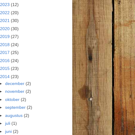
2023
(12)
2022
(20)
2021
(30)
2020
(30)
2019
(27)
2018
(24)
2017
(25)
2016
(24)
2015
(23)
2014
(23)
►
december
(2)
►
november
(2)
►
oktober
(2)
►
september
(2)
►
augustus
(2)
►
juli
(1)
►
juni
(2)