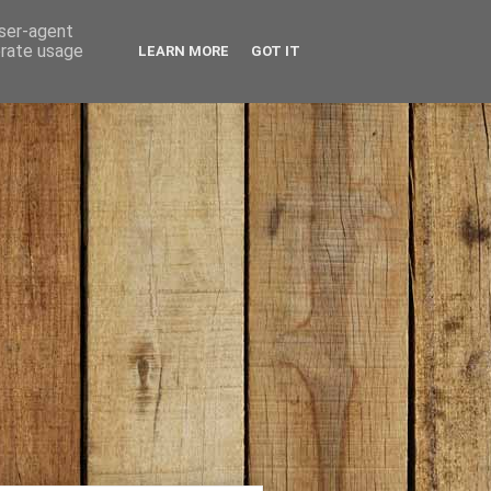
user-agent
erate usage
LEARN MORE
GOT IT