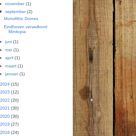
►
november
(1)
▼
september
(2)
Monolithic Domes
Eindhoven verwelkomt
Minitopia
►
juni
(1)
►
mei
(1)
►
april
(1)
►
maart
(1)
►
januari
(1)
2024
(15)
2023
(12)
2022
(20)
2021
(30)
2020
(30)
2019
(27)
2018
(24)