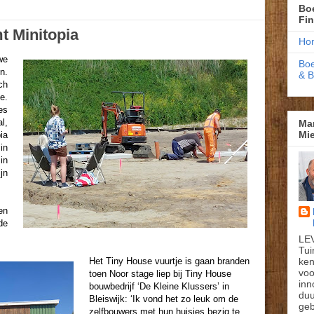
Boe
Fi
 Minitopia
Ho
we
Boe
n.
& 
ch
e.
es
l,
Ma
Mie
ia
in
in
jn
en
de
LE
Tui
ken
Het Tiny House vuurtje is gaan branden
voo
toen Noor stage liep bij Tiny House
inn
bouwbedrijf ‘De Kleine Klussers’ in
du
Bleiswijk: ‘Ik vond het zo leuk om de
geb
zelfbouwers met hun huisjes bezig te