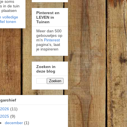
 je soms
fs in de tuin
 plaatsen
Pinterest en
n volledige
LEVEN in
fiel tonen
Tuinen
Meer dan 500
gebouwtjes op
m'n
Pinterest
pagina's, laat
je inspireren
Zoeken in
deze blog
garchief
2026
(11)
2025
(9)
►
december
(1)