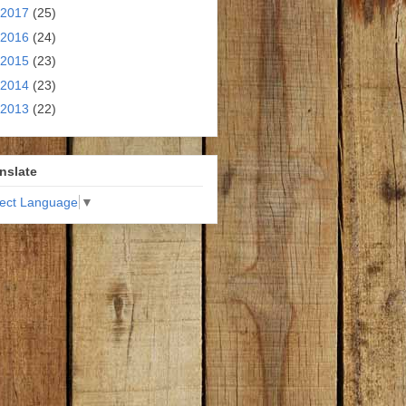
2017
(25)
2016
(24)
2015
(23)
2014
(23)
2013
(22)
nslate
lect Language
▼