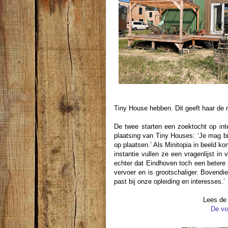
Tiny House hebben. Dit geeft haar d
De twee starten een zoektocht op int
plaatsing van Tiny Houses: ‘Je mag bi
op plaatsen.’ Als Minitopia in beeld k
instantie vullen ze een vragenlijst in
echter dat Eindhoven toch een betere 
vervoer en is grootschaliger. Bovend
past bij onze opleiding en interesses.’
Lees de 
De vo