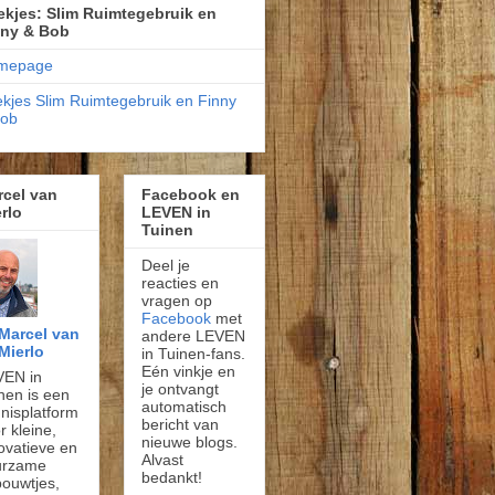
kjes: Slim Ruimtegebruik en
nny & Bob
mepage
kjes Slim Ruimtegebruik en Finny
Bob
rcel van
Facebook en
rlo
LEVEN in
Tuinen
Deel je
reacties en
vragen op
Facebook
met
Marcel van
andere LEVEN
Mierlo
in Tuinen-fans.
Eén vinkje en
VEN in
je ontvangt
nen is een
automatisch
nisplatform
bericht van
r kleine,
nieuwe blogs.
ovatieve en
Alvast
urzame
bedankt!
ouwtjes,