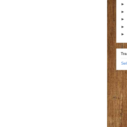
►
►
►
►
►
Tra
Se