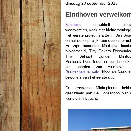
dinsdag 23 september 2025
Eindhoven verwelkomt
Minitopia
ontwikkelt nieu
woonvormen, vaak met kleine woninge
Het eerste project startte in Den Bos
en het concept blijkt een succesformul
Er zijn meerdere Minitopia locati
bijvoorbeeld, Tiny Oevers Roosendaa
Tiny Beljaart Dongen, Minitop
Poeldonk Den Bosch en nu dus ook 
het noorden van Eindhoven 
Buurtschap te Veld
. Noor en Nean zi
bewoners van het eerste uur.
De kersverse Minitopianen hebb
gestudeerd aan De Hogeschool van 
Kunsten in Utrecht.