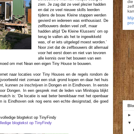
die
zien. Je zag dat ze veel plezier hadden
zel
en dat ze veel nieuwe skills leerden
kan
tijdens de bouw. Kleine stappen werden
Mij
gevierd en iedereen was enthousiast. De
pro
zelfbouwers deden veel zelf, maar
hadden altijd ‘De Kleine Klussers’ om op
terug te vallen als het te ingewikkeld
was, of er iets uitgelegd moest worden.’
Noor ziet dat de zelfbouwers dit allemaal
voor het eerst doen en niet van tevoren
alle kennis over het bouwen van een
e moed om met Nean een eigen Tiny House te bouwen.
ernet naar locaties voor Tiny Houses en de regels rondom de
jvoorbeeld niet zomaar een stuk grond kopen en daar het huis
omt, kunnen ze inschrijven in Dongen en in Eindhoven. In eerste
 voor Dongen. In een gesprek met de leden van Minitopia blijkt
match is: ‘De locatie is wat beter bereikbaar met het openbaar
ien is Eindhoven ook nog eens een echte designstad, die goed
Blo
►
volledige blogtekst op TinyFindy
▼
lledige blogtekst op TinyFindy