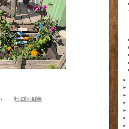
►
►
►
03
►
►
►
►