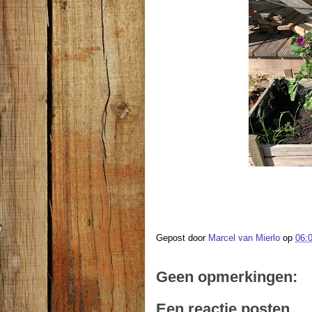
Gepost door
Marcel van Mierlo
op
06:
Geen opmerkingen:
Een reactie posten