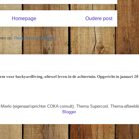
Homepage
Oudere post
ren op:
Reacties posten (Atom)
orm voor backyardliving, oftewel leven in de achtertuin. Opgericht in januari 
 Mierlo (eigenaar/oprichter COKA consult). Thema Supercool. Thema-afbeeld
Blogger
.