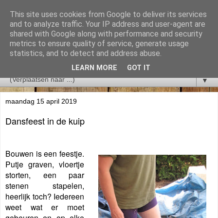
This site uses cookies from Google to deliver its services
and to analyze traffic. Your IP address and user-agent are
shared with Google along with performance and security
metrics to ensure quality of service, generate usage
statistics, and to detect and address abuse.
LEARN MORE
GOT IT
▼
maandag 15 april 2019
Dansfeest in de kuip
Bouwen is een feestje.
Putje graven, vloertje
storten, een paar
stenen stapelen,
heerlijk toch? Iedereen
weet wat er moet
gebeuren en op elke