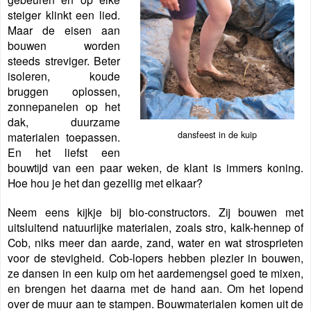
steiger klinkt een lied.
Maar de eisen aan
bouwen worden
steeds streviger. Beter
isoleren, koude
bruggen oplossen,
zonnepanelen op het
dak, duurzame
dansfeest in de kuip
materialen toepassen.
En het liefst een
bouwtijd van een paar weken, de klant is immers koning.
Hoe hou je het dan gezellig met elkaar?
Neem eens kijkje bij bio-constructors. Zij bouwen met
uitsluitend natuurlijke materialen, zoals stro, kalk-hennep of
Cob, niks meer dan aarde, zand, water en wat strosprieten
voor de stevigheid. Cob-lopers hebben plezier in bouwen,
ze dansen in een kuip om het aardemengsel goed te mixen,
en brengen het daarna met de hand aan. Om het lopend
over de muur aan te stampen. Bouwmaterialen komen uit de