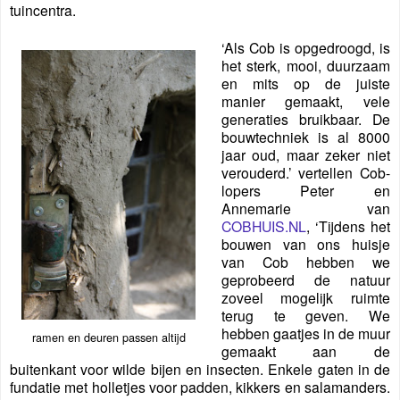
tuincentra.
‘Als Cob is opgedroogd, is
het sterk, mooi, duurzaam
en mits op de juiste
manier gemaakt, vele
generaties bruikbaar. De
bouwtechniek is al 8000
jaar oud, maar zeker niet
verouderd.’ vertellen Cob-
lopers Peter en
Annemarie van
COBHUIS.NL
, ‘Tijdens het
bouwen van ons huisje
van Cob hebben we
geprobeerd de natuur
zoveel mogelijk ruimte
terug te geven. We
hebben gaatjes in de muur
ramen en deuren passen altijd
gemaakt aan de
buitenkant voor wilde bijen en insecten. Enkele gaten in de
fundatie met holletjes voor padden, kikkers en salamanders.