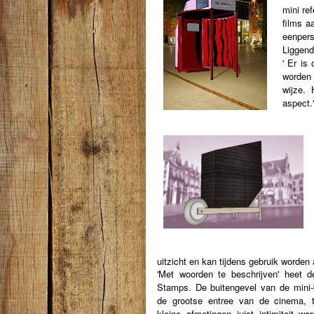
mini
re
films a
eenper
Liggen
' Er is
worde
wijze. 
aspect.'
uitzicht en kan tijdens gebruik worden 
'Met woorden te beschrijven' heet d
Stamps. De buitengevel van de mini-
de
grootse entree van de cinema, t
kleine afmetingen juist intimiteit w