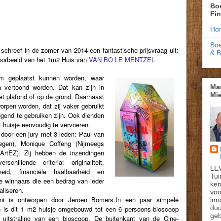
Boe
Fi
Ho
Boe
chreef in de zomer van 2014 een fantastische prijsvraag uit:
& 
oorbeeld van het 1m2 Huis van
VAN BO LE MENTZEL
rm geplaatst kunnen worden, waar
 vertoond worden. Dat kan zijn in
Ma
Mie
et plafond of op de grond. Daarnaast
orpen worden, dat zij vaker
gebruikt
gend te gebruiken zijn. Ook dienden
t huisje eenvoudig te vervoeren.
 door
een jury met 3 leden: Paul van
egen), Monique Coffeng (Nijmeegs
ArtEZ). Zij hebben de inzendingen
chillende criteria: originaliteit,
LE
arheid, financiële
haalbaarheid en
Tui
e winnaars die een bedrag van ieder
ken
aliseren.
voo
ini is ontworpen door Jeroen Bomers.In een paar simpele
inn
du
 is dit 1 m2 huisje omgebouwd tot een 6 persoons-bioscoop
geb
 uitstraling van een bioscoop. De buitenkant van de Cine-