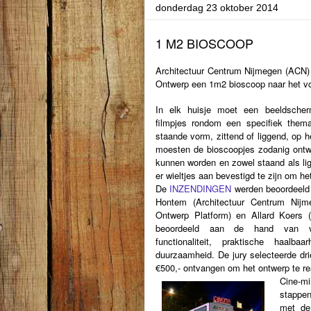
donderdag 23 oktober 2014
1 M2 BIOSCOOP
Architectuur Centrum Nijmegen (ACN) s
Ontwerp een 1m2 bioscoop naar het v
In elk huisje moet een beeldsche
filmpjes rondom een specifiek thema
staande vorm, zittend of
liggend, op h
moesten de bioscoopjes zodanig ontw
kunnen worden en zowel staand als lig
er wieltjes aan
bevestigd te zijn om he
De
INZENDINGEN
werden beoordeeld
Hontem (Architectuur Centrum Nijm
Ontwerp Platform) en Allard Koers (
beoordeeld aan de
hand van vers
functionaliteit, praktische haalba
duurzaamheid. De jury selecteerde dri
€500,-
ontvangen om het ontwerp te re
Cine-m
stappen
met de