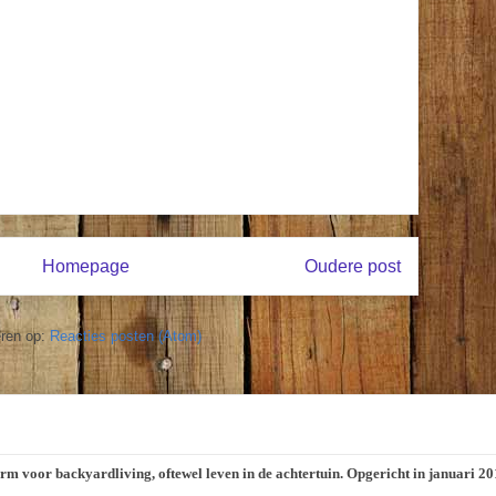
Homepage
Oudere post
ren op:
Reacties posten (Atom)
orm voor backyardliving, oftewel leven in de achtertuin. Opgericht in januari 