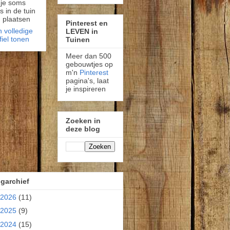
 je soms
fs in de tuin
 plaatsen
Pinterest en
n volledige
LEVEN in
fiel tonen
Tuinen
Meer dan 500
gebouwtjes op
m'n
Pinterest
pagina's, laat
je inspireren
Zoeken in
deze blog
garchief
2026
(11)
2025
(9)
2024
(15)