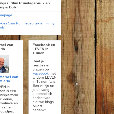
kjes: Slim Ruimtegebruik en
nny & Bob
mepage
kjes Slim Ruimtegebruik en Finny
Bob
rcel van
Facebook en
rlo
LEVEN in
Tuinen
Deel je
reacties en
vragen op
Facebook
met
Marcel van
andere LEVEN
Mierlo
in Tuinen-fans.
Eén vinkje en
VEN in
je ontvangt
nen is een
automatisch
nisplatform
bericht van
r kleine,
nieuwe blogs.
ovatieve en
Alvast
urzame
bedankt!
ouwtjes,