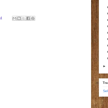
44
►
Tra
Se