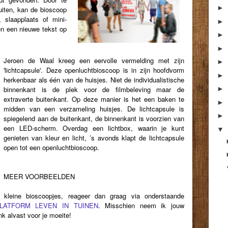
►
uiten, kan de bioscoop
k,
slaapplaats of mini-
►
en een nieuwe tekst op
►
►
Jeroen de Waal kreeg een eervolle vermelding met zijn
►
'lichtcapsule'. Deze
openluchtbioscoop is in zijn hoofdvorm
►
herkenbaar als één van de huisjes. Niet de
individualistische
binnenkant is de plek voor de filmbeleving maar de
►
extraverte buitenkant. Op deze
manier is het een baken te
►
midden van een verzameling huisjes. De lichtcapsule is
►
spiegelend aan de
buitenkant, de binnenkant is voorzien van
een LED-scherm. Overdag een lichtbox, waarin je kunt
▼
genieten van kleur en licht, ’s avonds klapt de lichtcapsule
open tot een openluchtbioscoop.
MEER VOORBEELDEN
 kleine bioscoopjes, reageer dan graag via onderstaande
LATFORM LEVEN IN TUINEN
. Misschien neem ik jouw
k alvast voor je moeite!