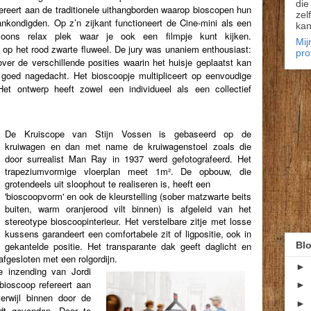
die
fereert aan de traditionele uithangborden waarop bioscopen hun
zel
ankondigden. Op z’n zijkant functioneert de Cine-mini als een
kan
soons relax plek waar je ook een filmpje kunt kijken.
Mij
d
op het rood zwarte fluweel
.
De jury was unaniem enthousiast:
pro
 over de verschillende posities waarin het huisje geplaatst kan
n
goed nagedacht. Het bioscoopje multipliceert op eenvoudige
Het ontwerp heeft zowel een individueel als een collectief
De Kruiscope van Stijn Vossen is gebaseerd op de
kruiwagen en dan met name de kruiwagenstoel zoals die
door surrealist Man Ray in 1937 werd gefotografeerd. Het
trapeziumvormige vloerplan meet 1m². De opbouw, die
grotendeels uit sloophout te realiseren is, heeft een
'bioscoopvorm' en ook de kleurstelling (sober matzwarte beits
buiten, warm oranjerood vilt binnen) is afgeleid van het
stereotype bioscoopinterieur. Het verstelbare zitje met losse
kussens garandeert een comfortabele zit of ligpositie, ook in
Blo
gekantelde positie. Het transparante dak geeft daglicht en
afgesloten met een rolgordijn.
►
e inzending van Jordi
bioscoop refereert aan
►
erwijl binnen door de
►
ordt gevonden.
Door te