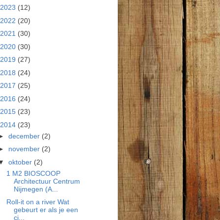
2023
(12)
2022
(20)
2021
(30)
2020
(30)
2019
(27)
2018
(24)
2017
(25)
2016
(24)
2015
(23)
2014
(23)
►
december
(2)
►
november
(2)
▼
oktober
(2)
1 M2 BIOSCOOP
Architectuur Centrum
Nijmegen (A...
Roll-it on a river Wat
gebeurt er als je een
ci...