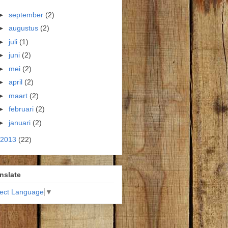
►
september
(2)
►
augustus
(2)
►
juli
(1)
►
juni
(2)
►
mei
(2)
►
april
(2)
►
maart
(2)
►
februari
(2)
►
januari
(2)
2013
(22)
nslate
lect Language
▼