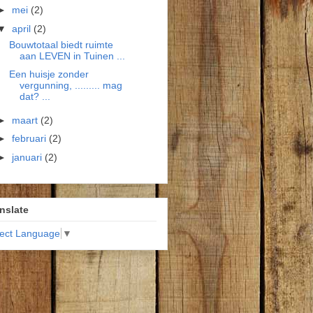
►
mei
(2)
▼
april
(2)
Bouwtotaal biedt ruimte
aan LEVEN in Tuinen ...
Een huisje zonder
vergunning, ......... mag
dat? ...
►
maart
(2)
►
februari
(2)
►
januari
(2)
nslate
lect Language
▼