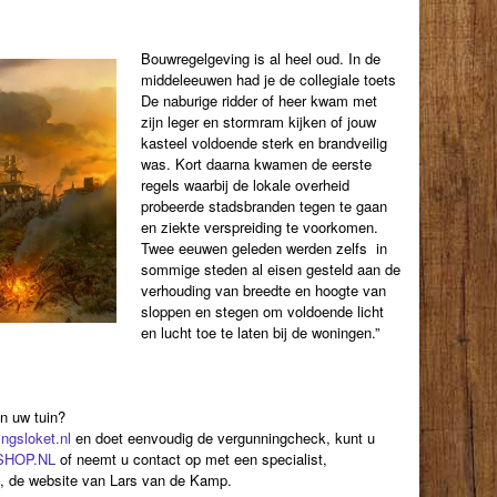
Bouwregelgeving is al heel oud. In de
middeleeuwen had je de collegiale toets
De naburige ridder of heer kwam met
zijn leger en stormram kijken of jouw
kasteel voldoende sterk en brandveilig
was. Kort daarna kwamen de eerste
regels waarbij de lokale overheid
probeerde stadsbranden tegen te gaan
en ziekte verspreiding te voorkomen.
Twee eeuwen geleden werden zelfs in
sommige steden al eisen gesteld aan de
verhouding van breedte en hoogte van
sloppen en stegen om voldoende licht
en lucht toe te laten bij de woningen.”
in uw tuin?
gsloket.nl
en doet eenvoudig de vergunningcheck, kunt u
HOP.NL
of neemt u contact op met een specialist,
, de website van Lars van de Kamp.