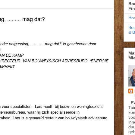
Boe
Fi
, ......... mag dat?
Ho
Boe
& 
nder vergunning, ........... mag dat?' is geschreven door
:
Ma
VAN DE KAMP
Mie
DIRECTEUR VAN BOUWFYSISCH ADVIESBURO ‘ENERGIE
AMHEID’
R
LE
in voor specialisten. Lars heeft bij bouw- en woningtoezicht
Tui
enieursbureau, waar hij zich specialiseerde in
ken
voo
heid. Lars is eigenaar/directeur van bouwfysisch adviesburo
inn
du
geb