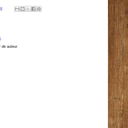
28
6
r de auteur.