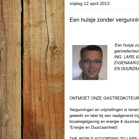
vrijdag 12 april 2013
Een huisje zonder vergunning
'Een huisje zo
gastredacteur
ING. LARS 
EIGENAAR/
EN DUURZA
ONTMOET ONZE GASTREDACTEU
Vergunningen en vrijstellingen is terre
gewerkt en later bij een raadgevend ing
bouwregelgeving en energie & duurzaam
‘Energie en Duurzaamheid’.
THE WORLD ACCORDING TO LARS: