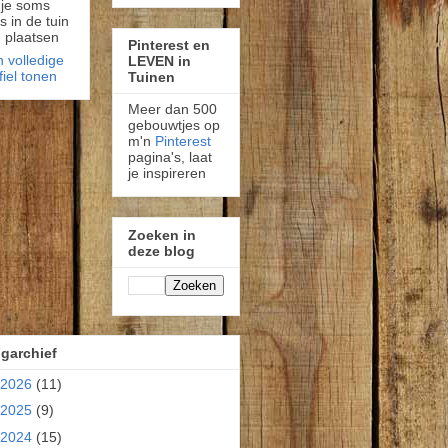
 je soms
fs in de tuin
 plaatsen
Pinterest en
n volledige
LEVEN in
fiel tonen
Tuinen
Meer dan 500
gebouwtjes op
m'n
Pinterest
pagina's, laat
je inspireren
Zoeken in
deze blog
garchief
2026
(11)
2025
(9)
2024
(15)