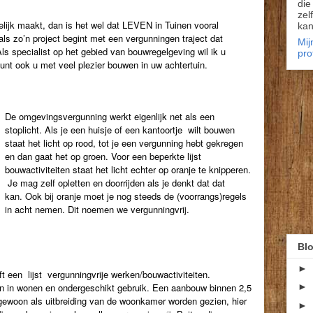
die
zel
elijk maakt, dan is het wel dat LEVEN in Tuinen vooral
kan
ls zo’n project begint met een vergunningen traject dat
Mij
s specialist op het gebied van bouwregelgeving wil ik u
pro
kunt ook u met veel plezier bouwen in uw achtertuin.
De omgevingsvergunning werkt eigenlijk net als een
stoplicht. Als je een huisje of een kantoortje wilt bouwen
staat het licht op rood, tot je een vergunning hebt gekregen
en dan gaat het op groen. Voor een beperkte lijst
bouwactiviteiten staat het licht echter op oranje te knipperen.
Je mag zelf opletten en doorrijden als je denkt dat dat
kan.
Ook bij oranje moet je nog steeds de (voorrangs)regels
in acht nemen. Dit noemen we vergunningvrij.
Blo
►
t een lijst vergunningvrije werken/bouwactiviteiten.
en in wonen en ondergeschikt gebruik. Een aanbouw binnen 2,5
►
gewoon als uitbreiding van de woonkamer worden gezien, hier
►