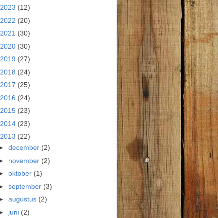
2023
(12)
2022
(20)
2021
(30)
2020
(30)
2019
(27)
2018
(24)
2017
(25)
2016
(24)
2015
(23)
2014
(23)
2013
(22)
►
december
(2)
►
november
(2)
►
oktober
(1)
►
september
(3)
►
augustus
(2)
►
juni
(2)