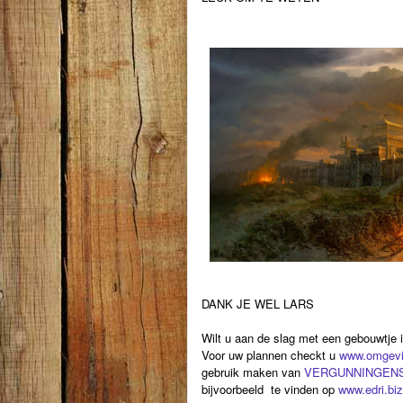
DANK JE WEL LARS
Wilt u aan de slag met een gebouwtje 
Voor uw plannen checkt u
www.omgevin
gebruik maken van
VERGUNNINGENS
bijvoorbeeld te vinden op
www.edri.biz