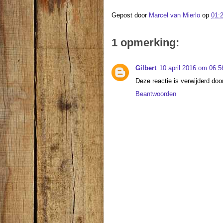
Gepost door
Marcel van Mierlo
op
01:
1 opmerking:
Gilbert
10 april 2016 om 06:5
Deze reactie is verwijderd doo
Beantwoorden