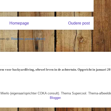
Homepage
Oudere post
ren op:
Reacties posten (Atom)
orm voor backyardliving, oftewel leven in de achtertuin. Opgericht in januari 
 Mierlo (eigenaar/oprichter COKA consult). Thema Supercool. Thema-afbeeld
Blogger
.