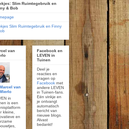
kjes: Slim Ruimtegebruik en
nny & Bob
mepage
kjes Slim Ruimtegebruik en Finny
Bob
rcel van
Facebook en
rlo
LEVEN in
Tuinen
Deel je
reacties en
vragen op
Facebook
met
Marcel van
andere LEVEN
Mierlo
in Tuinen-fans.
Eén vinkje en
VEN in
je ontvangt
nen is een
automatisch
nisplatform
bericht van
r kleine,
nieuwe blogs.
ovatieve en
Alvast
urzame
bedankt!
ouwtjes,