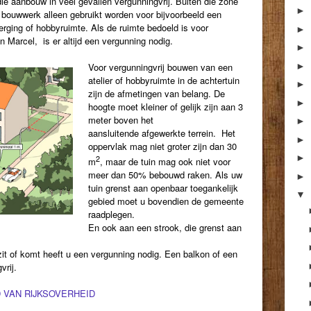
die aanbouw in veel gevallen vergunningvrij. Buiten die zone
►
 bouwwerk alleen gebruikt worden voor bijvoorbeeld een
 berging of hobbyruimte. Als de ruimte bedoeld is voor
►
n Marcel, is er altijd een vergunning nodig.
►
►
Voor vergunningvrij bouwen van een
atelier of hobbyruimte in de achtertuin
►
zijn de afmetingen van belang. De
►
hoogte moet kleiner of gelijk zijn aan 3
meter boven het
►
aansluitende
afgewerkte terrein.
Het
►
oppervlak mag niet groter zijn dan 30
►
2
m
, maar de tuin mag ook niet voor
meer dan 50% bebouwd raken.
Als uw
►
tuin grenst aan openbaar toegankelijk
▼
gebied moet u bovendien de gemeente
raadplegen.
En ook aan een strook, die grenst aan
zit of komt heeft u een vergunning nodig. Een balkon of een
vrij.
 VAN RIJKSOVERHEID