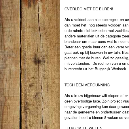
OVERLEG MET DE BUREN!
Als u voldoet aan alle spelregels en uw
dan moet het nog steeds voldoen aan
u de ruimte niet bekleden met zachtboa
andere materialen uit de categorie zeer
brandbaar om maar eens wat te noem
Beter een goede buur dan een verre vri
gaat ook op bij bouwen in uw tuin. Bes
plannen met de buren. Wel zo gezellig
misverstanden. De rechten van u en uw
burenrecht uit het Burgerlijk Wetboek.
TOCH EEN VERGUNNING
Als u in uw bijgebouw wilt slapen of er
geen overbodige luxe. Zo’n project vr
omgevingsvergunning kan daar gewoon 
naar de gemeente en ondertussen gaat 
gevallen heeft u binnen 8 weken de ve
LEUK OM TE WETEN