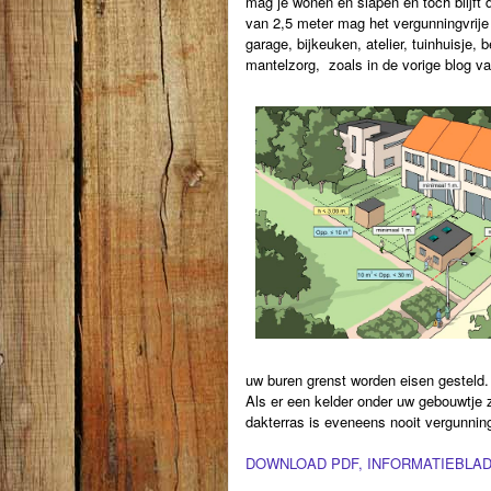
mag je wonen en slapen en toch blijft 
van 2,5 meter mag het vergunningvrije
garage, bijkeuken, atelier, tuinhuisje,
mantelzorg, zoals in de vorige blog va
uw buren grenst worden eisen gesteld.
Als er een kelder onder uw gebouwtje 
dakterras is eveneens nooit vergunning
DOWNLOAD PDF, INFORMATIEBLAD