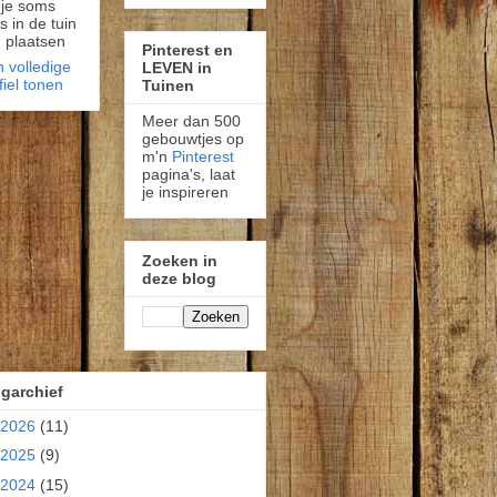
 je soms
fs in de tuin
 plaatsen
Pinterest en
n volledige
LEVEN in
fiel tonen
Tuinen
Meer dan 500
gebouwtjes op
m'n
Pinterest
pagina's, laat
je inspireren
Zoeken in
deze blog
garchief
2026
(11)
2025
(9)
2024
(15)