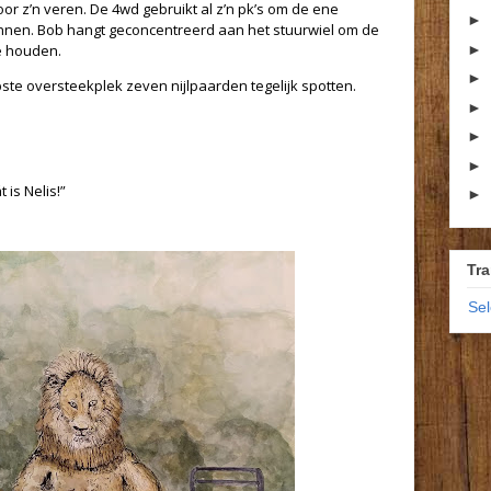
oor z’n veren.
De 4wd gebruikt al z’n pk’s om de ene
►
innen.
Bob hangt geconcentreerd aan het stuurwiel om de
►
e houden.
►
epste oversteekplek zeven nijlpaarden tegelijk spotten.
►
►
►
 is Nelis!”
►
Tra
Se