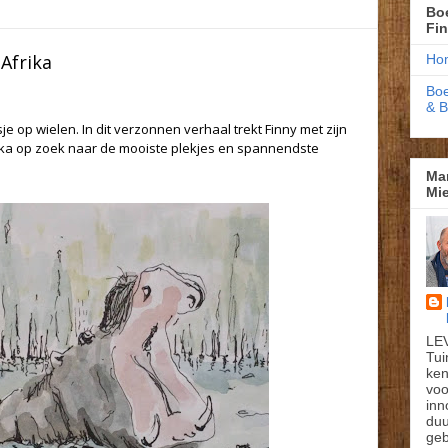
Boe
Fi
Afrika
Ho
Boe
& 
sje op wielen. In dit verzonnen verhaal trekt Finny m
et zijn
ika op zoek naar de mooiste plekjes en spannendste
Ma
Mie
LE
Tui
ken
voo
inn
du
geb