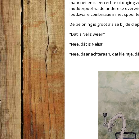
maar net en is een echte uitdaging v
modderpoel na de andere te overw
loodzware combinatie in het spoor t
De beloning is groot als ze bij de di
“Dat is Nelis weer!”
“Nee, dát is Nelis!”
“Nee, daar achteraan, dat kleintje, dát