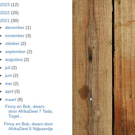
2023
(12)
2022
(20)
2021
(30)
►
december
(1)
►
november
(3)
►
oktober
(2)
►
september
(2)
►
augustus
(2)
►
juli
(2)
►
juni
(2)
►
mei
(2)
►
april
(3)
▼
maart
(8)
Finny en Bob, dwars
door AfrikaDeel 7 Tada,
Tugel...
Finny en Bob, dwars door
AfrikaDeel 6 Nijlpaardje
...