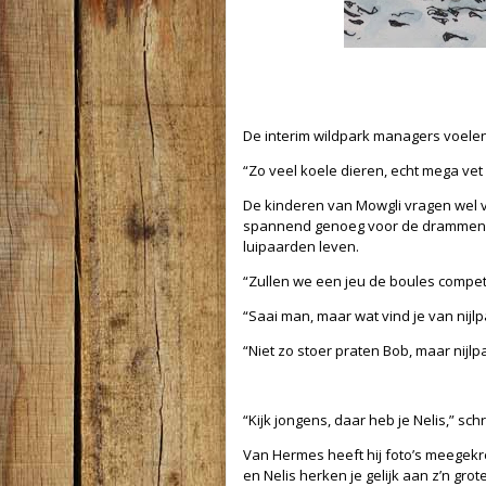
De interim wildpark managers voelen 
“Zo veel koele dieren, echt mega vet 
De kinderen van Mowgli vragen wel ve
spannend genoeg voor de drammende
luipaarden leven.
“Zullen we een jeu de boules competi
“Saai man, maar wat vind je van nijlp
“Niet zo stoer praten Bob, maar nijl
“Kijk jongens, daar heb je Nelis,” sc
Van Hermes heeft hij foto’s meegekr
en Nelis herken je gelijk aan z’n gr