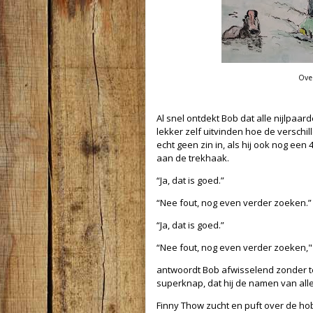
Over
Al snel ontdekt Bob dat alle nijlpaar
lekker zelf uitvinden hoe de verschi
echt geen zin in, als hij ook nog ee
aan de trekhaak.
“Ja, dat is goed.”
“Nee fout, nog even verder zoeken.”
“Ja, dat is goed.”
“Nee fout, nog even verder zoeken,"
antwoordt Bob afwisselend zonder te 
superknap, dat hij de namen van alle 
Finny Thow zucht en puft over de hob