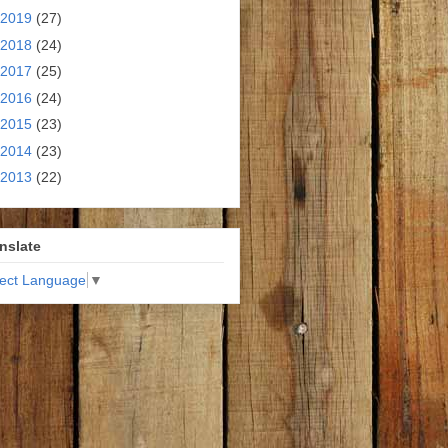
2019
(27)
2018
(24)
2017
(25)
2016
(24)
2015
(23)
2014
(23)
2013
(22)
nslate
lect Language
▼