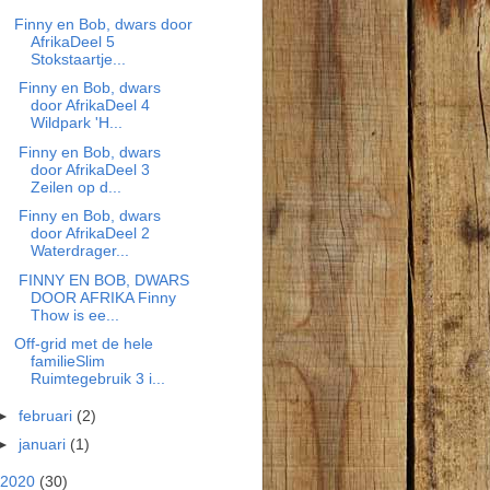
Finny en Bob, dwars door
AfrikaDeel 5
Stokstaartje...
Finny en Bob, dwars
door AfrikaDeel 4
Wildpark 'H...
Finny en Bob, dwars
door AfrikaDeel 3
Zeilen op d...
Finny en Bob, dwars
door AfrikaDeel 2
Waterdrager...
FINNY EN BOB, DWARS
DOOR AFRIKA Finny
Thow is ee...
Off-grid met de hele
familieSlim
Ruimtegebruik 3 i...
►
februari
(2)
►
januari
(1)
2020
(30)