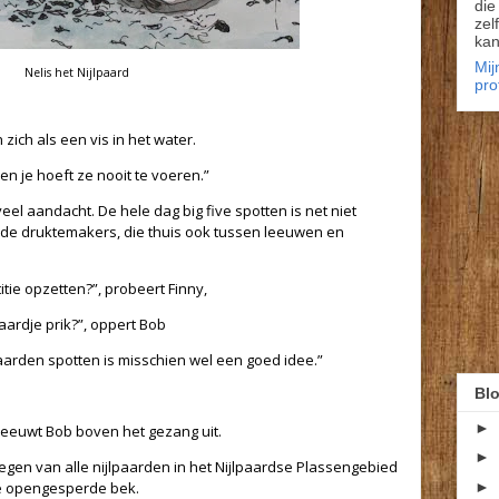
die
zel
kan
Mij
Nelis het Nijlpaard
pro
zich als een vis in het water.
en je hoeft ze nooit te voeren.”
el aandacht. De hele dag big five spotten is net niet
 druktemakers, die thuis ook tussen leeuwen en
tie opzetten?”, probeert Finny,
aardje prik?”, oppert Bob
paarden spotten is misschien wel een goed idee.”
Blo
►
hreeuwt Bob boven het gezang uit.
►
egen van alle nijlpaarden in het Nijlpaardse Plassengebied
ote opengesperde bek.
►