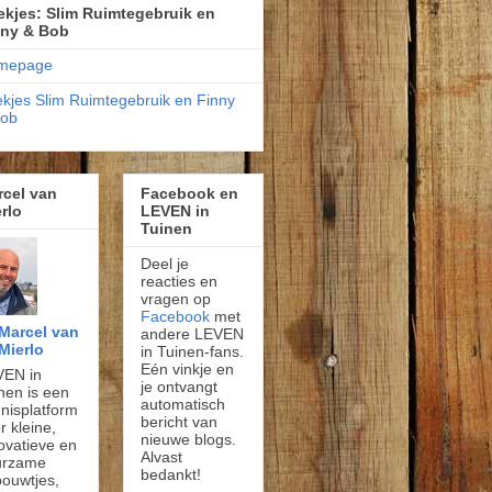
kjes: Slim Ruimtegebruik en
nny & Bob
mepage
kjes Slim Ruimtegebruik en Finny
Bob
rcel van
Facebook en
rlo
LEVEN in
Tuinen
Deel je
reacties en
vragen op
Facebook
met
Marcel van
andere LEVEN
Mierlo
in Tuinen-fans.
Eén vinkje en
VEN in
je ontvangt
nen is een
automatisch
nisplatform
bericht van
r kleine,
nieuwe blogs.
ovatieve en
Alvast
urzame
bedankt!
ouwtjes,