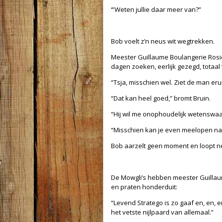
‘”Weten jullie daar meer van?”
Bob voelt z’n neus wit wegtrekken.
Meester Guillaume Boulangerie Rosier
dagen zoeken, eerlijk gezegd, totaal
“Tsja, misschien wel. Ziet de man er
“Dat kan heel goed,” bromt Bruin.
“Hij wil me onophoudelijk wetenswaa
“Misschien kan je even meelopen naa
Bob aarzelt geen moment en loopt ne
De Mowgli’s hebben meester Guillaume
en praten honderduit:
“Levend Stratego is zo gaaf en, en, e
het vetste nijlpaard van allemaal.”